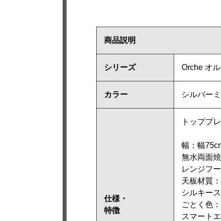
商品説明
シリーズ
Orche オ
カラー
シルバーミ
トッププレ
幅：幅75c
無水両面焼
レンジフー
天板材質：
シルキース
仕様・
ごとく色：
特徴
スマートエ