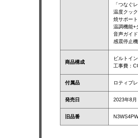
「つなぐレ
温度クック
焼サポート
温調機能+
音声ガイド
感震停止機
ビルトインコ
商品構成
工事費：CON
付属品
ロティプレ
発売日
2023年8月
旧品番
N3WS4P