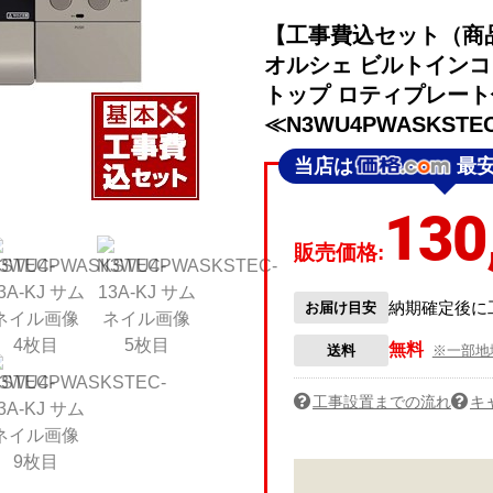
【工事費込セット（商品
オルシェ ビルトインコ
トップ ロティプレート
≪N3WU4PWASKSTEC
当店は
最
130
販売価格:
納期確定後に
お届け目安
無料
送料
※一部地
工事設置までの流れ
キ