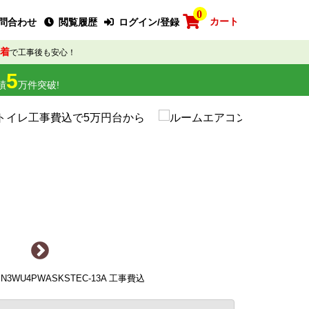
0
カート
問合わせ
閲覧履歴
ログイン/登録
着
で工事後も安心！
5
績
万件突破!
3WU4PWASKSTEC-13A 工事費込