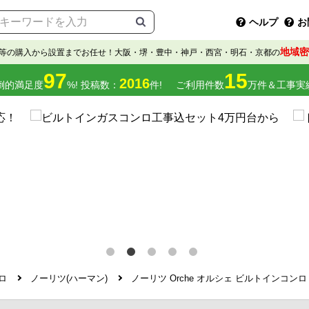
ヘルプ
お
地域密
等の購入から設置までお任せ！大阪・堺・豊中・神戸・西宮・明石・京都の
97
15
2016
倒的満足度
%! 投稿数：
件!
ご利用件数
万件＆工事実
ロ
ノーリツ(ハーマン)
ノーリツ Orche オルシェ ビルトインコンロ N