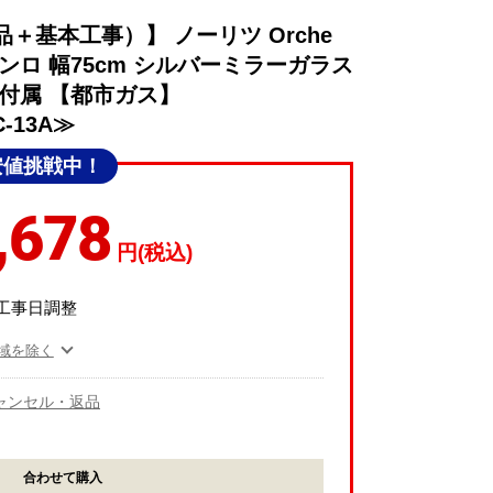
＋基本工事）】 ノーリツ Orche
ンロ 幅75cm シルバーミラーガラス
付属 【都市ガス】
-13A≫
安値挑戦中！
,678
円(税込)
工事日調整
域を除く
ャンセル・返品
合わせて購入