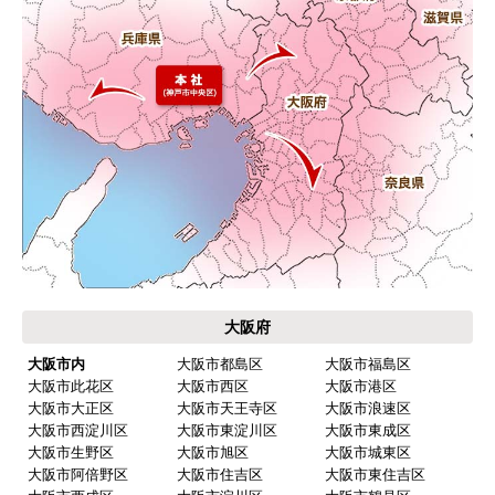
はい
予定の期日までに商品が届きましたか？
はい
商品の梱包は必要十分なものでしたか？
はい
またこのショップを利用したいですか？
はい
【注文商品】浄水器・整水器 【注文時
期】2026年02月頃
大阪府
【このショップを選んだ理由は？】
大阪市内
大阪市都島区
大阪市福島区
価格面と全体的に評価が 高かったので、数社と比
大阪市此花区
大阪市西区
大阪市港区
較して選びました。
大阪市大正区
大阪市天王寺区
大阪市浪速区
大阪市西淀川区
大阪市東淀川区
大阪市東成区
大阪市生野区
大阪市旭区
大阪市城東区
【注文からどのくらいで届きましたか？】
大阪市阿倍野区
大阪市住吉区
大阪市東住吉区
商品は 直ぐに届くと連絡有りましたが 取り付け工