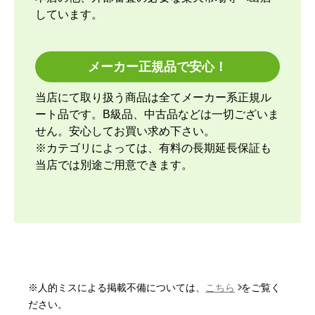
しています。
【その他感想・コメント】
取付当日の午前中に1回、取付開始時間前に1回工事
メーカー正規品で安心！
スタッフさんから連絡して頂きました。取付け開始
前にも丁寧な説明があり、取付けている最中も細か
当店にて取り扱う商品は全てメーカー系正規ル
い箇所まで確認をしながら進めてくれて、古いエア
ート品です。B級品、中古品などは一切ございま
コンの取外しと回収に関しても資料を見せながら説
せん。安心してお買い求め下さい。
明して貰ったので納得できました。良いスタッフさ
※カテゴリによっては、有料の長期延長保証も
んに来て貰ったと思っています。エアコンなのでし
当店では別途ご用意できます。
ばらく取り換える事はないですが、次にエアコンを
変えるならまた頼みたいと思います。今回商品代引
きで決済したのですが、先に本体と室外機が到着
し、後から工事スタッフさんが取付けに来るので、
取付日時によってはしばらく家に置いておく事にな
ると考えておいた方が良いと思います。
※人的ミスによる掲載不備については、
こちら
をご覧く
いもっち8
さん
ださい。