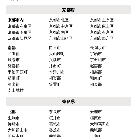
2026年3月6日 18:46
京都府
欲しい商品をスムーズに注文できましたか？
京都市内
京都市北区
京都市上京区
京都市左京区
京都市中京区
京都市東山区
はい
京都市下京区
京都市南区
京都市右京区
ショップからの連絡や対応は適切でしたか？
京都市伏見区
京都市山科区
京都市西京区
はい
南部
向日市
長岡京市
乙訓郡
大山崎町
宇治市
予定の期日までに商品が届きましたか？
城陽市
八幡市
京田辺市
はい
綴喜郡
井出町
綴喜郡
宇治田原町
木津川市
相楽郡
商品の梱包は必要十分なものでしたか？
精華町
相楽郡
和束町
はい
相楽郡
笠置町
相楽郡
南山城村
またこのショップを利用したいですか？
はい
奈良県
北部
奈良市
天理市
【注文商品】換気扇・レンジフード 【注
生駒市
桜井市
橿原市
文時期】2026年01月頃
御所市
葛城市
大和高田市
大和郡山市
香芝市
磯城郡
【このショップを選んだ理由は？】
田原本町
磯城郡
三宅町