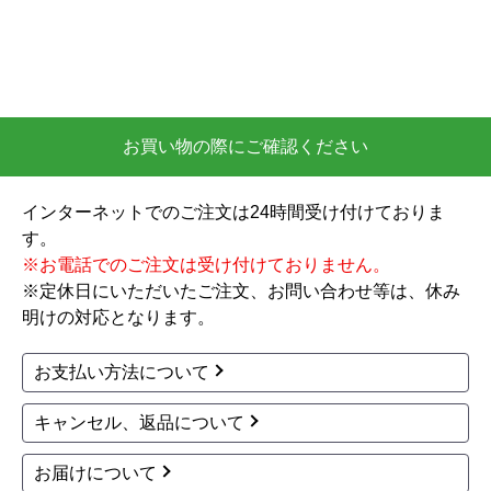
2026年5月25日 19:44
欲しい商品をスムーズに注文できましたか？
はい
ショップからの連絡や対応は適切でしたか？
お買い物の際にご確認ください
はい
予定の期日までに商品が届きましたか？
インターネットでのご注文は24時間受け付けておりま
はい
す。
商品の梱包は必要十分なものでしたか？
※お電話でのご注文は受け付けておりません。
はい
※定休日にいただいたご注文、お問い合わせ等は、休み
またこのショップを利用したいですか？
明けの対応となります。
はい
お支払い方法について
【注文商品】給湯器 【注文時期】2026
キャンセル、返品について
年03月頃
【このショップを選んだ理由は？】
お届けについて