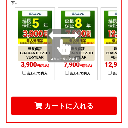
す。
延長保証
延長保証
延長保証
GUARANTEE-STO
GUARANTEE-STO
GUARANTEE
VE-5YEAR
VE-8YEAR
VE-10YE
3,900
7,900
12,900
円(税込)
円(税込)
円
合わせて購入
合わせて購入
合わせて
カートに入れる