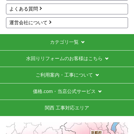
ガス給湯器の本体＋工事込みの価格が他店より安か
よくある質問
ったため。
運営会社について
【注文からどのくらいで届きましたか？】
給湯器本体は注文から17日後に到着し、工事はその
2日後でした。
カテゴリ一覧
【その他感想・コメント】
水回りリフォームのお客様はこちら
工事まで少し待ちましたが、価格を重視する方には
かなりお得だと思います。余裕を持って待てる方に
はおすすめです。
ご利用案内・工事について
価格.com・当店公式サービス
Ikuma2555
さん
2026年5月21日 14:47
関西 工事対応エリア
欲しい商品をスムーズに注文できましたか？
はい
ショップからの連絡や対応は適切でしたか？