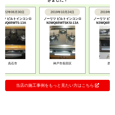
2年06月30日
2019年10月24日
2019年10月24
 ビルトインコンロ
ノーリツ ビルトインコンロ
ノーリツ ビルトイン
6RWTS-13A
N3WQ6RWTSKSI-13A
N3WQ6RWTSKSI-
高石市
神戸市長田区
西宮市
当店の施工事例をもっと見たい方はこちら