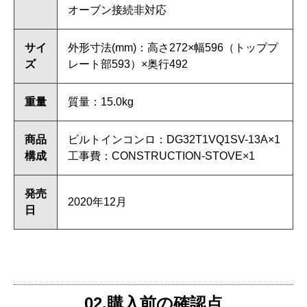
オーブン接続非対応
サイ
外形寸法(mm)：高さ272×幅596（トッププ
ズ
レート部593）×奥行492
重量
質量：15.0kg
商品
ビルトインコンロ：DG32T1VQ1SV-13A×1
構成
工事費：CONSTRUCTION-STOVE×1
発売
2020年12月
日
02.購入前の確認点