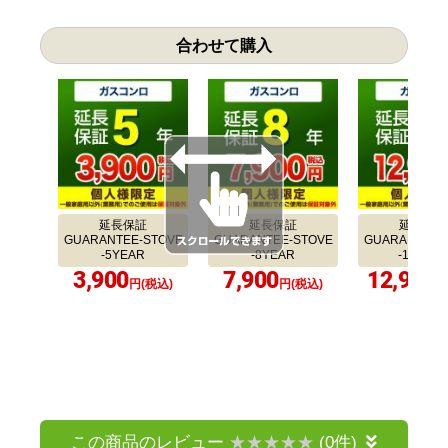
合わせて購入
延長保証
延長保証
延長保証
GUARANTEE-STOVE
GUARANTEE-STOVE
GUARANTEE-
-5YEAR
-8YEAR
-10YEA
3,900
7,900
12,900
円(税込)
円(税込)
円
この商品のレビュー
(0件)