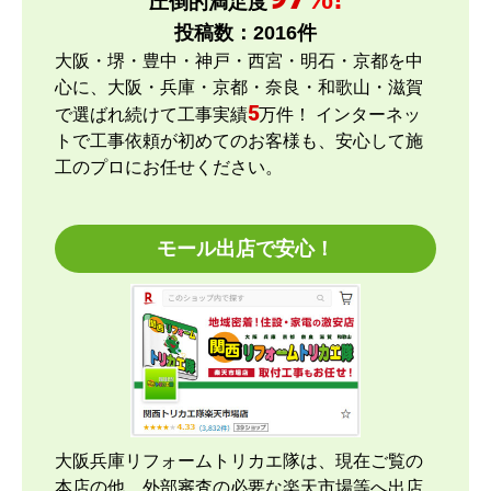
圧倒的満足度
ショップからの連絡や対応は適切でしたか？
投稿数：
2016
件
はい
大阪・堺・豊中・神戸・西宮・明石・京都を中
予定の期日までに商品が届きましたか？
心に、大阪・兵庫・京都・奈良・和歌山・滋賀
はい
5
で選ばれ続けて工事実績
万件！ インターネッ
商品の梱包は必要十分なものでしたか？
トで工事依頼が初めてのお客様も、安心して施
はい
工のプロにお任せください。
またこのショップを利用したいですか？
はい
モール出店で安心！
【注文商品】エアコン・クーラー 【注文
時期】2026年04月頃
【このショップを選んだ理由は？運営会社が割と近
くにあり、金額と価格.comの評価で決めました。
【注文からどのくらいで届きましたか？】
大阪兵庫リフォームトリカエ隊は、現在ご覧の
約2週間ですが、取付もお願いしたのでこの位の納
本店の他、外部審査の必要な楽天市場等へ出店
期になりました。