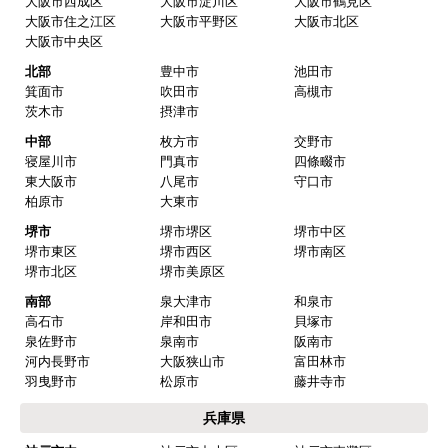
大阪市西成区
大阪市淀川区
大阪市鶴見区
事の日程が 決って工事日の数日前に問題なく届き
大阪市住之江区
大阪市平野区
大阪市北区
ました。
大阪市中央区
北部
豊中市
池田市
【その他感想・コメント】
箕面市
吹田市
高槻市
工事は 丁寧に交換してもらいました。一点、工事
茨木市
摂津市
前日連絡が 19時以降だったのが ややマイナスポイ
中部
枚方市
交野市
ントでした。
寝屋川市
門真市
四條畷市
東大阪市
八尾市
守口市
柏原市
大東市
サンタとチャボ
さん
堺市
堺市堺区
堺市中区
堺市東区
堺市西区
堺市南区
2026年4月1日 11:02
堺市北区
堺市美原区
欲しい商品をスムーズに注文できましたか？
南部
泉大津市
和泉市
はい
高石市
岸和田市
貝塚市
泉佐野市
泉南市
阪南市
ショップからの連絡や対応は適切でしたか？
河内長野市
大阪狭山市
富田林市
はい
羽曳野市
松原市
藤井寺市
予定の期日までに商品が届きましたか？
兵庫県
はい