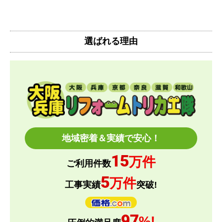
【注文からどのくらいで届きましたか？】
注文(入金)してから10日後にお届け、その後、工事
選ばれる理由
費を日程調整させてもらいました。
注文から3週間くらいで設置まで終わりました。
【その他感想・コメント】
工事日の都合が悪くなったためリスケをお願いした
ところ
快く対応していただきました。やりとりもスムーズ
でした。
地域密着＆実績で安心！
15
万件
とどーーん
さん
ご利用件数
2026年6月15日 21:05
5
万件
工事実績
突破!
欲しい商品をスムーズに注文できましたか？
はい
97
%!