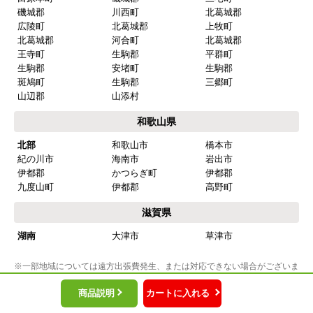
磯城郡
川西町
北葛城郡
在庫が豊富。値段も安い！
広陵町
北葛城郡
上牧町
北葛城郡
河合町
北葛城郡
王寺町
生駒郡
平群町
【注文からどのくらいで届きましたか？】
生駒郡
安堵町
生駒郡
入金の翌日出荷してくれた。
斑鳩町
生駒郡
三郷町
山辺郡
山添村
和歌山県
【その他感想・コメント】
北部
和歌山市
橋本市
ある程度知識があり自分で段取り出来る人は関西な
紀の川市
海南市
岩出市
らココしかないと思う。
伊都郡
かつらぎ町
伊都郡
九度山町
伊都郡
高野町
滋賀県
Q2oka
さん
2026年1月28日 18:23
湖南
大津市
草津市
欲しい商品をスムーズに注文できましたか？
※一部地域については遠方出張費発生、または対応できない場合がございま
はい
す。
商品説明
カートに入れる
ショップからの連絡や対応は適切でしたか？