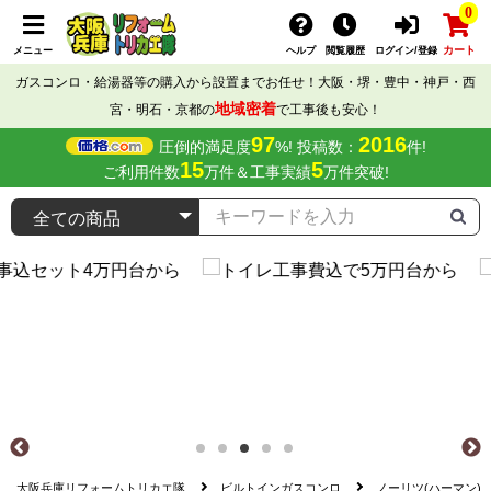
0
カート
メニュー
ヘルプ
閲覧履歴
ログイン/登録
ガスコンロ・給湯器等の購入から設置までお任せ！大阪・堺・豊中・神戸・西
地域密着
宮・明石・京都の
で工事後も安心！
97
2016
圧倒的満足度
%! 投稿数：
件!
15
5
ご利用件数
万件＆工事実績
万件突破!
大阪兵庫リフォームトリカエ隊
ビルトインガスコンロ
ノーリツ(ハーマン)