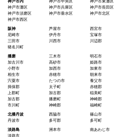
神戸市内
神戸市中央区
神戸市東灘区
神戸市灘区
神戸市兵庫区
神戸市長田区
商品の梱包は必要十分なものでしたか？
神戸市須磨区
神戸市垂水区
神戸市北区
はい
神戸市西区
またこのショップを利用したいですか？
阪神
芦屋市
西宮市
はい
尼崎市
伊丹市
宝塚市
三田市
川西市
川辺郡
猪名川町
【注文商品】エアコン・クーラー 【注文
時期】2026年03月頃
播磨
三木市
明石市
加古川市
高砂市
姫路市
小野市
加西市
加東市
【このショップを選んだ理由は？】
相生市
赤穂市
朝来市
送料を含め価格が安かったから
宍粟市
たつの市
養父市
揖保郡
太子町
赤穂郡
【注文からどのくらいで届きましたか？】
上郡町
加古郡
稲美町
翌日には届きました
加古郡
播磨町
神崎郡
市川町
神崎郡
福崎町
【その他感想・コメント】
北播丹波
西脇市
篠山市
丹波市
多可郡
多可町
淡路島
洲本市
南あわじ市
ノブカツ6677
さん
淡路市