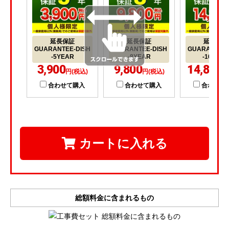
延長保証
延長保証
延長保証
GUARANTEE-DISH
GUARANTEE-DISH
GUARANTEE-
-5YEAR
-8YEAR
-10YEA
3,900
9,800
14,800
円(税込)
円(税込)
円
合わせて購入
合わせて購入
合わせて
カートに入れる
総額料金に含まれるもの