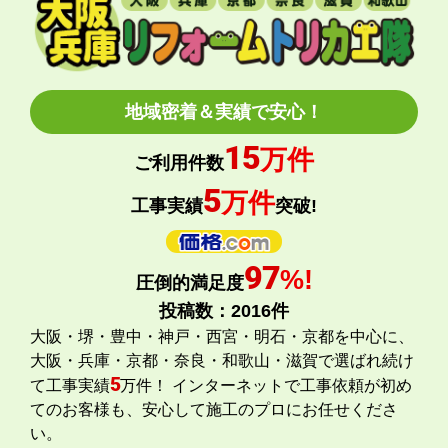
【注文商品】エアコン・クーラー 【注文時
期】2026年05月頃
【このショップを選んだ理由は？】
・標準工事の対応が可能な店舗
・標準工事費込みセットの価格が表示がされていて分か
当店のショップ評価を詳しく見たい方はこちら
りやすかった
・本体価格も最安値に近かったため
【注文からどのくらいで届きましたか？】
注文(入金)してから10日後にお届け、その後、工事費を日
選ばれる理由
程調整させてもらいました。
注文から3週間くらいで設置まで終わりました。
【その他感想・コメント】
工事日の都合が悪くなったためリスケをお願いしたとこ
ろ
快く対応していただきました。やりとりもスムーズでし
た。