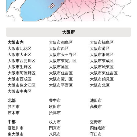
Ikuma2555
さん
価格.com・当店公式サービス
2026年5月21日 14:47
関西 工事対応エリア
欲しい商品をスムーズに注文できましたか？
はい
ショップからの連絡や対応は適切でしたか？
はい
予定の期日までに商品が届きましたか？
はい
商品の梱包は必要十分なものでしたか？
はい
またこのショップを利用したいですか？
はい
【注文商品】浄水器・整水器 【注文時期】
2026年02月頃