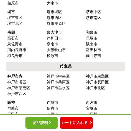
大阪府
【このショップを選んだ理由は？】
価格面と全体的に評価が 高かったので、数社と比較して
大阪市内
大阪市都島区
大阪市福島区
大阪市此花区
大阪市西区
大阪市港区
選びました。
大阪市大正区
大阪市天王寺区
大阪市浪速区
大阪市西淀川区
大阪市東淀川区
大阪市東成区
【注文からどのくらいで届きましたか？】
大阪市生野区
大阪市旭区
大阪市城東区
商品は 直ぐに届くと連絡有りましたが 取り付け工事の日
大阪市阿倍野区
大阪市住吉区
大阪市東住吉区
程が 決って工事日の数日前に問題なく届きました。
大阪市西成区
大阪市淀川区
大阪市鶴見区
大阪市住之江区
大阪市平野区
大阪市北区
大阪市中央区
【その他感想・コメント】
北部
豊中市
池田市
工事は 丁寧に交換してもらいました。一点、工事前日連
箕面市
吹田市
高槻市
絡が 19時以降だったのが ややマイナスポイントでした。
茨木市
摂津市
中部
枚方市
交野市
寝屋川市
門真市
四條畷市
サンタとチャボ
さん
東大阪市
八尾市
守口市
2026年4月1日 11:02
柏原市
大東市
堺市
堺市堺区
堺市中区
欲しい商品をスムーズに注文できましたか？
商品説明
カートに入れる
堺市東区
堺市西区
堺市南区
はい
堺市北区
堺市美原区