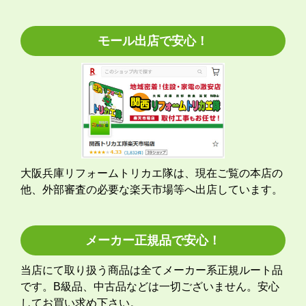
地域密着＆実績で安心！
15
とどーーん
さん
万件
ご利用件数
2026年6月15日 21:05
5
万件
工事実績
突破!
欲しい商品をスムーズに注文できましたか？
はい
97
%!
ショップからの連絡や対応は適切でしたか？
圧倒的満足度
はい
投稿数：
2016
件
予定の期日までに商品が届きましたか？
大阪・堺・豊中・神戸・西宮・明石・京都を中心に、
大阪・兵庫・京都・奈良・和歌山・滋賀で選ばれ続け
はい
5
て工事実績
万件！ インターネットで工事依頼が初め
商品の梱包は必要十分なものでしたか？
てのお客様も、安心して施工のプロにお任せくださ
はい
い。
またこのショップを利用したいですか？
はい
モール出店で安心！
【注文商品】エアコン・クーラー 【注文時