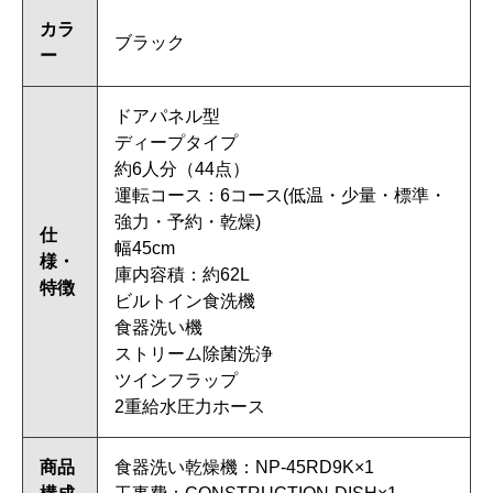
カラ
ブラック
ー
ドアパネル型
ディープタイプ
約6人分（44点）
運転コース：6コース(低温・少量・標準・
強力・予約・乾燥)
仕
幅45cm
様・
庫内容積：約62L
特徴
ビルトイン食洗機
食器洗い機
ストリーム除菌洗浄
ツインフラップ
2重給水圧力ホース
商品
食器洗い乾燥機：NP-45RD9K×1