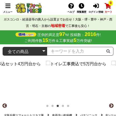
0
カート
メニュー
ヘルプ
閲覧履歴
ログイン/登録
ガスコンロ・給湯器等の購入から設置までお任せ！大阪・堺・豊中・神戸・西
地域密着
宮・明石・京都の
で工事後も安心！
97
2016
圧倒的満足度
%! 投稿数：
件!
15
5
ご利用件数
万件＆工事実績
万件突破!
大阪兵庫リフォームトリカエ隊
食器洗い乾燥機
パナソニック
Rシリ