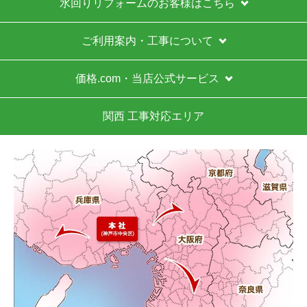
明けの対応となります。
はい
お支払い方法について
【注文商品】給湯器 【注文時期】2026年03月
頃
キャンセル、返品について
【このショップを選んだ理由は？】
お届けについて
ガス給湯器の本体＋工事込みの価格が他店より安かった
ため。
よくある質問
【注文からどのくらいで届きましたか？】
運営会社について
給湯器本体は注文から17日後に到着し、工事はその2日後
でした。
カテゴリ一覧
【その他感想・コメント】
工事まで少し待ちましたが、価格を重視する方にはかな
水回りリフォームのお客様はこちら
りお得だと思います。余裕を持って待てる方にはおすす
めです。
ご利用案内・工事について