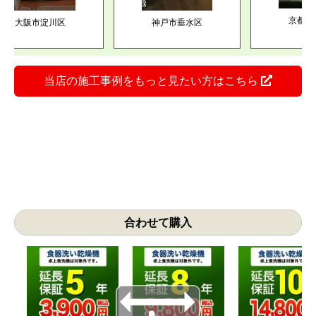
おかげさまでリフォーム実績
5
万件突破！
当社でリフォーム頂いたお客様です。こんなに喜んで頂
きました！
023年05月02日
2023年05月02日
2023年05月0
ニック 食器洗い乾燥
パナソニック 食器洗い乾燥
リンナイ 食器洗
RKW-404A-
 NP-45MS8S
機 NP-45MS8S
京都市伏見
大阪市淀川区
神戸市垂水区