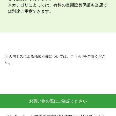
期】2026年04月頃
【このショップを選んだ理由は？運営会社が割と近くに
あり、金額と価格.comの評価で決めました。
【注文からどのくらいで届きましたか？】
約2週間ですが、取付もお願いしたのでこの位の納期にな
大阪兵庫リフォームトリカエ隊は、現在ご覧の本店の
りました。
他、外部審査の必要な楽天市場等へ出店しています。
【その他感想・コメント】
取付当日の午前中に1回、取付開始時間前に1回工事スタ
メーカー正規品で安心！
ッフさんから連絡して頂きました。取付け開始前にも丁
寧な説明があり、取付けている最中も細かい箇所まで確
当店にて取り扱う商品は全てメーカー系正規ルート品
認をしながら進めてくれて、古いエアコンの取外しと回
です。B級品、中古品などは一切ございません。安心
収に関しても資料を見せながら説明して貰ったので納得
してお買い求め下さい。
できました。良いスタッフさんに来て貰ったと思ってい
※カテゴリによっては、有料の長期延長保証も当店で
ます。エアコンなのでしばらく取り換える事はないです
は別途ご用意できます。
が、次にエアコンを変えるならまた頼みたいと思いま
す。今回商品代引きで決済したのですが、先に本体と室