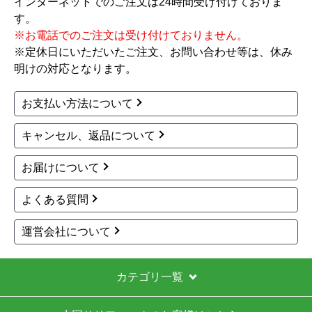
外機が到着し、後から工事スタッフさんが取付けに来る
ので、取付日時によってはしばらく家に置いておく事に
なると考えておいた方が良いと思います。
※人的ミスによる掲載不備については、
こちら
をご覧くださ
いもっち8
さん
い。
2026年5月25日 19:44
欲しい商品をスムーズに注文できましたか？
はい
ショップからの連絡や対応は適切でしたか？
はい
お買い物の際にご確認ください
予定の期日までに商品が届きましたか？
はい
インターネットでのご注文は24時間受け付けておりま
商品の梱包は必要十分なものでしたか？
す。
※お電話でのご注文は受け付けておりません。
はい
※定休日にいただいたご注文、お問い合わせ等は、休み
またこのショップを利用したいですか？