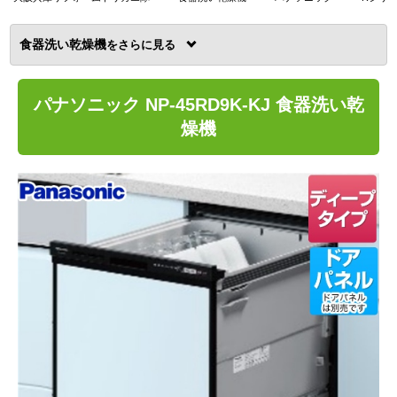
食器洗い乾燥機
を
パナソニック NP-45RD9K-KJ 食器洗い乾
燥機