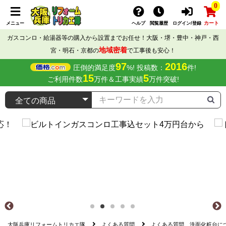
0
カート
メニュー
ヘルプ
閲覧履歴
ログイン/登録
ガスコンロ・給湯器等の購入から設置までお任せ！大阪・堺・豊中・神戸・西
地域密着
宮・明石・京都の
で工事後も安心！
97
2016
圧倒的満足度
%! 投稿数：
件!
15
5
ご利用件数
万件＆工事実績
万件突破!
大阪兵庫リフォームトリカエ隊
よくある質問
よくある質問 洗面化粧台に