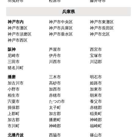
羽曳野市
松原市
藤井寺市
兵庫県
神戸市内
神戸市中央区
神戸市東灘区
神戸市灘区
神戸市兵庫区
神戸市長田区
神戸市須磨区
神戸市垂水区
神戸市北区
神戸市西区
阪神
芦屋市
西宮市
尼崎市
伊丹市
宝塚市
三田市
川西市
川辺郡
猪名川町
播磨
三木市
明石市
加古川市
高砂市
姫路市
小野市
加西市
加東市
相生市
赤穂市
朝来市
宍粟市
たつの市
養父市
揖保郡
太子町
赤穂郡
上郡町
加古郡
稲美町
加古郡
播磨町
神崎郡
市川町
神崎郡
福崎町
北播丹波
西脇市
篠山市