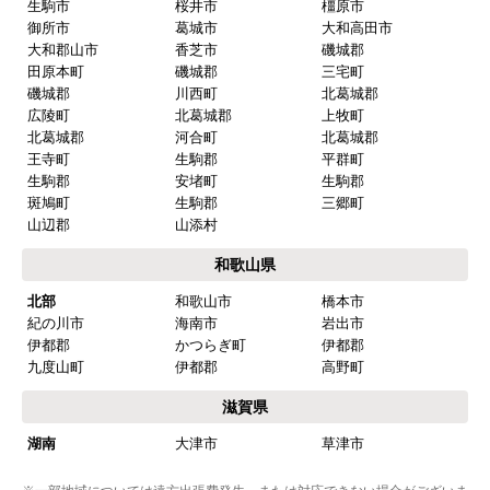
生駒市
桜井市
橿原市
御所市
葛城市
大和高田市
大和郡山市
香芝市
磯城郡
田原本町
磯城郡
三宅町
磯城郡
川西町
北葛城郡
広陵町
北葛城郡
上牧町
北葛城郡
河合町
北葛城郡
王寺町
生駒郡
平群町
生駒郡
安堵町
生駒郡
斑鳩町
生駒郡
三郷町
山辺郡
山添村
和歌山県
北部
和歌山市
橋本市
紀の川市
海南市
岩出市
伊都郡
かつらぎ町
伊都郡
九度山町
伊都郡
高野町
滋賀県
湖南
大津市
草津市