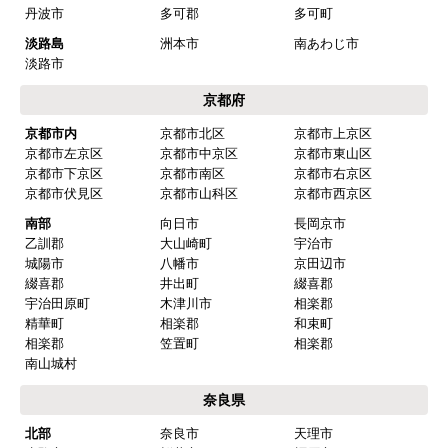
丹波市
多可郡
多可町
淡路島
洲本市
南あわじ市
淡路市
京都府
京都市内
京都市北区
京都市上京区
京都市左京区
京都市中京区
京都市東山区
京都市下京区
京都市南区
京都市右京区
京都市伏見区
京都市山科区
京都市西京区
南部
向日市
長岡京市
乙訓郡
大山崎町
宇治市
城陽市
八幡市
京田辺市
綴喜郡
井出町
綴喜郡
宇治田原町
木津川市
相楽郡
精華町
相楽郡
和束町
相楽郡
笠置町
相楽郡
南山城村
奈良県
北部
奈良市
天理市