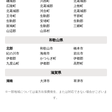
磯城郡
川西町
北葛城郡
広陵町
北葛城郡
上牧町
北葛城郡
河合町
北葛城郡
王寺町
生駒郡
平群町
生駒郡
安堵町
生駒郡
斑鳩町
生駒郡
三郷町
山辺郡
山添村
和歌山県
北部
和歌山市
橋本市
紀の川市
海南市
岩出市
伊都郡
かつらぎ町
伊都郡
九度山町
伊都郡
高野町
滋賀県
湖南
大津市
草津市
※一部地域については遠方出張費発生、または対応できない場合がございま
す。