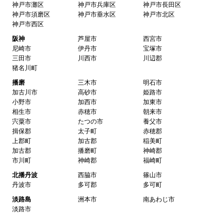
神戸市灘区
神戸市兵庫区
神戸市長田区
神戸市須磨区
神戸市垂水区
神戸市北区
神戸市西区
阪神
芦屋市
西宮市
尼崎市
伊丹市
宝塚市
三田市
川西市
川辺郡
猪名川町
播磨
三木市
明石市
加古川市
高砂市
姫路市
小野市
加西市
加東市
相生市
赤穂市
朝来市
宍粟市
たつの市
養父市
揖保郡
太子町
赤穂郡
上郡町
加古郡
稲美町
加古郡
播磨町
神崎郡
市川町
神崎郡
福崎町
北播丹波
西脇市
篠山市
丹波市
多可郡
多可町
淡路島
洲本市
南あわじ市
淡路市