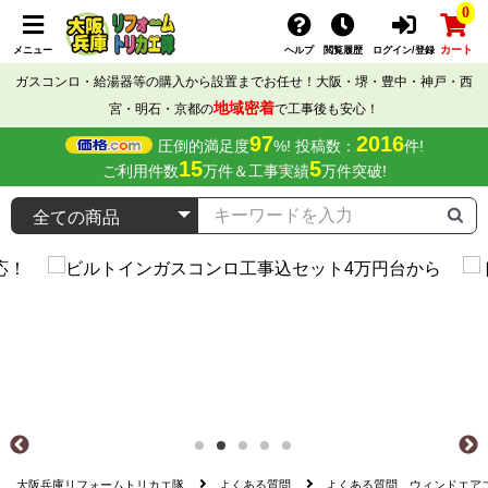
0
カート
メニュー
ヘルプ
閲覧履歴
ログイン/登録
ガスコンロ・給湯器等の購入から設置までお任せ！大阪・堺・豊中・神戸・西
地域密着
宮・明石・京都の
で工事後も安心！
97
2016
圧倒的満足度
%! 投稿数：
件!
15
5
ご利用件数
万件＆工事実績
万件突破!
大阪兵庫リフォームトリカエ隊
よくある質問
よくある質問 ウィンドエア