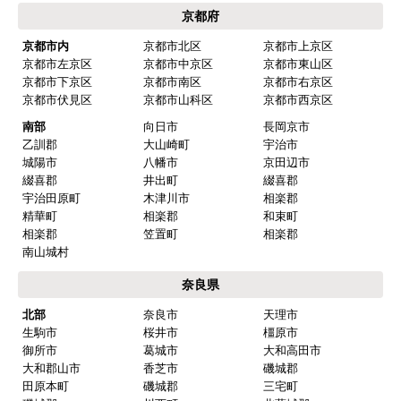
京都府
京都市内
京都市北区
京都市上京区
京都市左京区
京都市中京区
京都市東山区
京都市下京区
京都市南区
京都市右京区
京都市伏見区
京都市山科区
京都市西京区
南部
向日市
長岡京市
乙訓郡
大山崎町
宇治市
城陽市
八幡市
京田辺市
綴喜郡
井出町
綴喜郡
宇治田原町
木津川市
相楽郡
精華町
相楽郡
和束町
相楽郡
笠置町
相楽郡
南山城村
奈良県
北部
奈良市
天理市
生駒市
桜井市
橿原市
御所市
葛城市
大和高田市
大和郡山市
香芝市
磯城郡
田原本町
磯城郡
三宅町