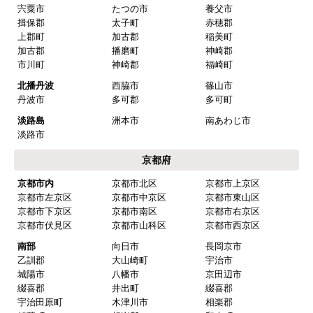
宍粟市
たつの市
養父市
揖保郡
太子町
赤穂郡
上郡町
加古郡
稲美町
加古郡
播磨町
神崎郡
市川町
神崎郡
福崎町
北播丹波
西脇市
篠山市
丹波市
多可郡
多可町
淡路島
洲本市
南あわじ市
淡路市
京都府
京都市内
京都市北区
京都市上京区
京都市左京区
京都市中京区
京都市東山区
京都市下京区
京都市南区
京都市右京区
京都市伏見区
京都市山科区
京都市西京区
南部
向日市
長岡京市
乙訓郡
大山崎町
宇治市
城陽市
八幡市
京田辺市
綴喜郡
井出町
綴喜郡
宇治田原町
木津川市
相楽郡