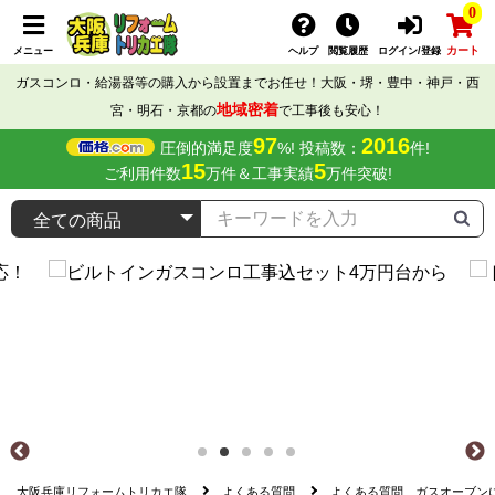
0
カート
メニュー
ヘルプ
閲覧履歴
ログイン/登録
ガスコンロ・給湯器等の購入から設置までお任せ！大阪・堺・豊中・神戸・西
地域密着
宮・明石・京都の
で工事後も安心！
97
2016
圧倒的満足度
%! 投稿数：
件!
15
5
ご利用件数
万件＆工事実績
万件突破!
大阪兵庫リフォームトリカエ隊
よくある質問
よくある質問 ガスオーブン