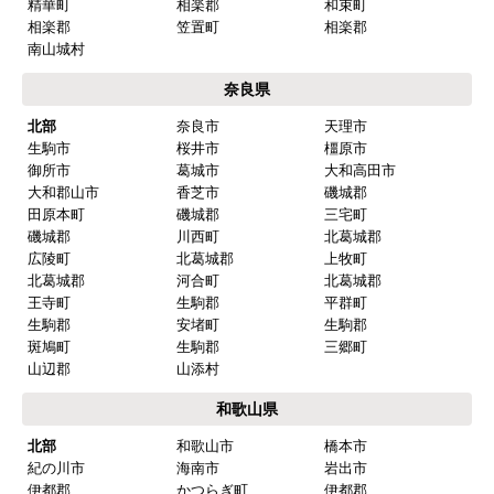
精華町
相楽郡
和束町
相楽郡
笠置町
相楽郡
南山城村
奈良県
北部
奈良市
天理市
生駒市
桜井市
橿原市
御所市
葛城市
大和高田市
大和郡山市
香芝市
磯城郡
田原本町
磯城郡
三宅町
磯城郡
川西町
北葛城郡
広陵町
北葛城郡
上牧町
北葛城郡
河合町
北葛城郡
王寺町
生駒郡
平群町
生駒郡
安堵町
生駒郡
斑鳩町
生駒郡
三郷町
山辺郡
山添村
和歌山県
北部
和歌山市
橋本市
紀の川市
海南市
岩出市
伊都郡
かつらぎ町
伊都郡