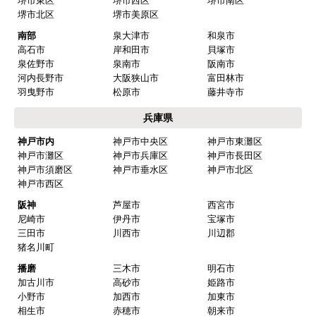
堺市東区
堺市西区
堺市南区
堺市北区
堺市美原区
南部
泉大津市
和泉市
高石市
岸和田市
貝塚市
泉佐野市
泉南市
阪南市
河内長野市
大阪狭山市
富田林市
羽曳野市
松原市
藤井寺市
兵庫県
神戸市内
神戸市中央区
神戸市東灘区
神戸市灘区
神戸市兵庫区
神戸市長田区
神戸市須磨区
神戸市垂水区
神戸市北区
神戸市西区
阪神
芦屋市
西宮市
尼崎市
伊丹市
宝塚市
三田市
川西市
川辺郡
猪名川町
播磨
三木市
明石市
加古川市
高砂市
姫路市
小野市
加西市
加東市
相生市
赤穂市
朝来市