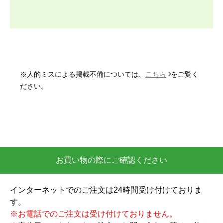
変えるならまた頼みたいと思います。今回商品代引
きで決済したのですが、先に本体と室外機が到着
し、後から工事スタッフさんが取付けに来るので、
取付日時によってはしばらく家に置いておく事にな
ると考えておいた方が良いと思います。
※人的ミスによる掲載不備については、
こちら
をご覧く
いもっち8
さん
ださい。
2026年5月25日 19:44
欲しい商品をスムーズに注文できましたか？
はい
ショップからの連絡や対応は適切でしたか？
お買い物の際にご確認ください
はい
予定の期日までに商品が届きましたか？
インターネットでのご注文は24時間受け付けておりま
はい
す。
商品の梱包は必要十分なものでしたか？
※お電話でのご注文は受け付けておりません。
はい