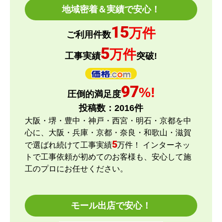
地域密着＆実績で安心！
15
万件
とどーーん
さん
ご利用件数
2026年6月15日 21:05
5
万件
工事実績
突破!
欲しい商品をスムーズに注文できましたか？
はい
97
%!
圧倒的満足度
ショップからの連絡や対応は適切でしたか？
投稿数：
2016
件
はい
大阪・堺・豊中・神戸・西宮・明石・京都を中
予定の期日までに商品が届きましたか？
心に、大阪・兵庫・京都・奈良・和歌山・滋賀
はい
5
で選ばれ続けて工事実績
万件！ インターネッ
商品の梱包は必要十分なものでしたか？
トで工事依頼が初めてのお客様も、安心して施
はい
工のプロにお任せください。
またこのショップを利用したいですか？
はい
モール出店で安心！
【注文商品】エアコン・クーラー 【注文