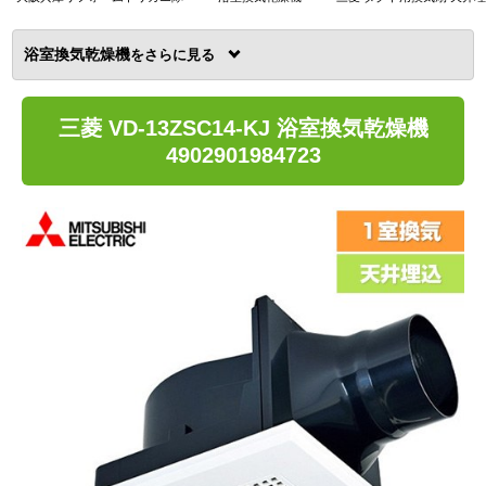
浴室換気乾燥機
を
三菱 VD-13ZSC14-KJ 浴室換気乾燥機
4902901984723