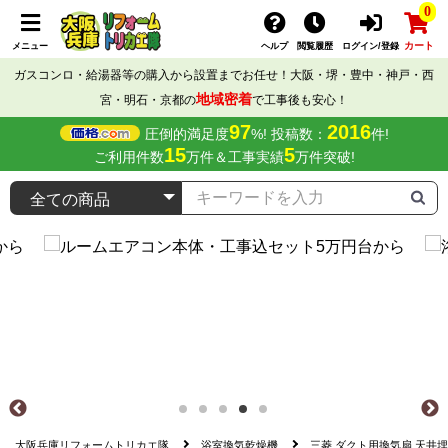
0
カート
メニュー
ヘルプ
閲覧履歴
ログイン/登録
ガスコンロ・給湯器等の購入から設置までお任せ！大阪・堺・豊中・神戸・西
地域密着
宮・明石・京都の
で工事後も安心！
97
2016
圧倒的満足度
%! 投稿数：
件!
15
5
ご利用件数
万件＆工事実績
万件突破!
大阪兵庫リフォームトリカエ隊
浴室換気乾燥機
三菱 ダクト用換気扇 天井埋込