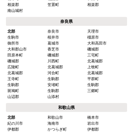
はい
相楽郡
笠置町
相楽郡
南山城村
またこのショップを利用したいですか？
はい
奈良県
北部
奈良市
天理市
【注文商品】換気扇・レンジフード 【注
生駒市
桜井市
橿原市
文時期】2026年01月頃
御所市
葛城市
大和高田市
大和郡山市
香芝市
磯城郡
【このショップを選んだ理由は？】
田原本町
磯城郡
三宅町
磯城郡
川西町
北葛城郡
在庫が豊富。値段も安い！
広陵町
北葛城郡
上牧町
北葛城郡
河合町
北葛城郡
王寺町
生駒郡
平群町
【注文からどのくらいで届きましたか？】
生駒郡
安堵町
生駒郡
入金の翌日出荷してくれた。
斑鳩町
生駒郡
三郷町
山辺郡
山添村
和歌山県
【その他感想・コメント】
北部
和歌山市
橋本市
ある程度知識があり自分で段取り出来る人は関西な
紀の川市
海南市
岩出市
らココしかないと思う。
伊都郡
かつらぎ町
伊都郡