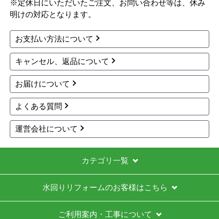
※定休日にいただいたご注文、お問い合わせ等は、休み
またこのショップを利用したいですか？
明けの対応となります。
はい
お支払い方法について
【注文商品】給湯器 【注文時期】2026
キャンセル、返品について
年03月頃
【このショップを選んだ理由は？】
お届けについて
ガス給湯器の本体＋工事込みの価格が他店より安か
よくある質問
ったため。
運営会社について
【注文からどのくらいで届きましたか？】
給湯器本体は注文から17日後に到着し、工事はその
2日後でした。
カテゴリ一覧
【その他感想・コメント】
水回りリフォームのお客様はこちら
工事まで少し待ちましたが、価格を重視する方には
かなりお得だと思います。余裕を持って待てる方に
はおすすめです。
ご利用案内・工事について