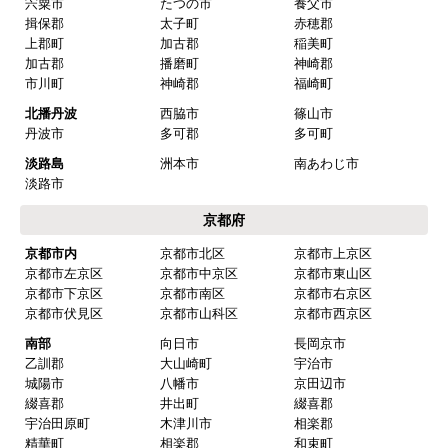
宍粟市
たつの市
養父市
揖保郡
太子町
赤穂郡
【注文からどのくらいで届きましたか？】
上郡町
加古郡
稲美町
翌日には届きました
加古郡
播磨町
神崎郡
市川町
神崎郡
福崎町
【その他感想・コメント】
北播丹波
西脇市
篠山市
丹波市
多可郡
多可町
淡路島
洲本市
南あわじ市
ノブカツ6677
さん
淡路市
2026年3月6日 18:46
京都府
欲しい商品をスムーズに注文できましたか？
京都市内
京都市北区
京都市上京区
京都市左京区
京都市中京区
京都市東山区
はい
京都市下京区
京都市南区
京都市右京区
ショップからの連絡や対応は適切でしたか？
京都市伏見区
京都市山科区
京都市西京区
はい
南部
向日市
長岡京市
乙訓郡
大山崎町
宇治市
予定の期日までに商品が届きましたか？
城陽市
八幡市
京田辺市
はい
綴喜郡
井出町
綴喜郡
宇治田原町
木津川市
相楽郡
商品の梱包は必要十分なものでしたか？
精華町
相楽郡
和束町