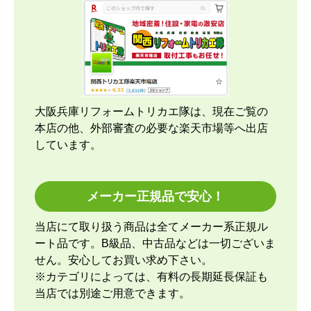
時期】2026年04月頃
【このショップを選んだ理由は？運営会社が割と近
くにあり、金額と価格.comの評価で決めました。
【注文からどのくらいで届きましたか？】
大阪兵庫リフォームトリカエ隊は、現在ご覧の
約2週間ですが、取付もお願いしたのでこの位の納
本店の他、外部審査の必要な楽天市場等へ出店
期になりました。
しています。
【その他感想・コメント】
取付当日の午前中に1回、取付開始時間前に1回工事
メーカー正規品で安心！
スタッフさんから連絡して頂きました。取付け開始
前にも丁寧な説明があり、取付けている最中も細か
当店にて取り扱う商品は全てメーカー系正規ル
い箇所まで確認をしながら進めてくれて、古いエア
ート品です。B級品、中古品などは一切ございま
コンの取外しと回収に関しても資料を見せながら説
せん。安心してお買い求め下さい。
明して貰ったので納得できました。良いスタッフさ
※カテゴリによっては、有料の長期延長保証も
んに来て貰ったと思っています。エアコンなのでし
当店では別途ご用意できます。
ばらく取り換える事はないですが、次にエアコンを