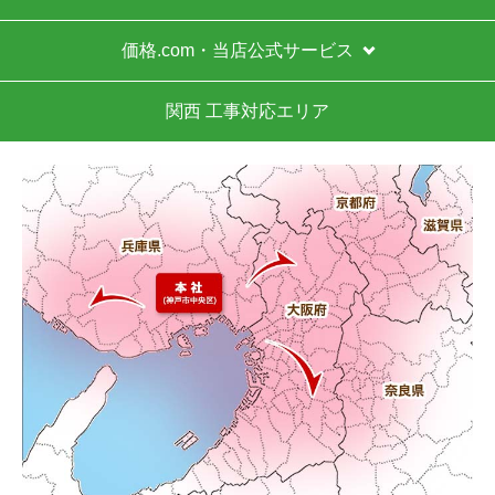
価格.com・当店公式サービス
Ikuma2555
さん
2026年5月21日 14:47
関西 工事対応エリア
欲しい商品をスムーズに注文できましたか？
はい
ショップからの連絡や対応は適切でしたか？
はい
予定の期日までに商品が届きましたか？
はい
商品の梱包は必要十分なものでしたか？
はい
またこのショップを利用したいですか？
はい
【注文商品】浄水器・整水器 【注文時