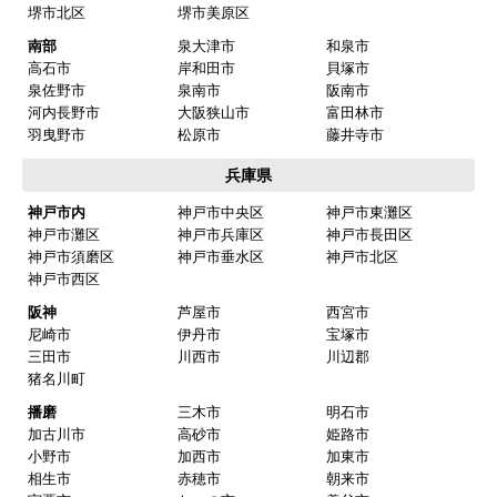
堺市北区
堺市美原区
欲しい商品をスムーズに注文できましたか？
南部
泉大津市
和泉市
はい
高石市
岸和田市
貝塚市
泉佐野市
泉南市
阪南市
ショップからの連絡や対応は適切でしたか？
河内長野市
大阪狭山市
富田林市
はい
羽曳野市
松原市
藤井寺市
予定の期日までに商品が届きましたか？
兵庫県
はい
神戸市内
神戸市中央区
神戸市東灘区
神戸市灘区
神戸市兵庫区
神戸市長田区
商品の梱包は必要十分なものでしたか？
神戸市須磨区
神戸市垂水区
神戸市北区
はい
神戸市西区
またこのショップを利用したいですか？
阪神
芦屋市
西宮市
はい
尼崎市
伊丹市
宝塚市
三田市
川西市
川辺郡
猪名川町
【注文商品】エアコン・クーラー 【注文
時期】2026年03月頃
播磨
三木市
明石市
加古川市
高砂市
姫路市
小野市
加西市
加東市
【このショップを選んだ理由は？】
相生市
赤穂市
朝来市
送料を含め価格が安かったから