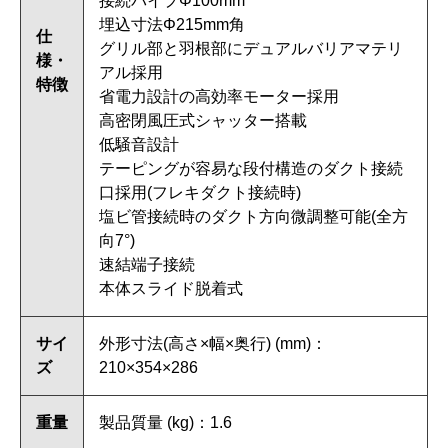
接続パイプΦ100mm
埋込寸法Φ215mm角
仕
グリル部と羽根部にデュアルバリアマテリ
様・
アル採用
特徴
省電力設計の高効率モーター採用
高密閉風圧式シャッター搭載
低騒音設計
テーピングが容易な段付構造のダクト接続
口採用(フレキダクト接続時)
塩ビ管接続時のダクト方向微調整可能(全方
向7°)
速結端子接続
本体スライド脱着式
サイ
外形寸法(高さ×幅×奥行) (mm)：
ズ
210×354×286
重量
製品質量 (kg)：1.6