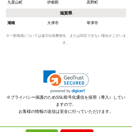
九度山町
伊都郡
高野町
滋賀県
Q2oka
さん
2026年1月28日 18:23
湖南
大津市
草津市
欲しい商品をスムーズに注文できましたか？
※一部地域については遠方出張費発生、または対応できない場合がございま
はい
す。
ショップからの連絡や対応は適切でしたか？
いいえ
予定の期日までに商品が届きましたか？
はい
商品の梱包は必要十分なものでしたか？
はい
※プライバシー保護のためSSL暗号化通信を採用（導入）してい
またこのショップを利用したいですか？
ますので、
お客様の情報の送信は安全に行っていただけます。
いいえ
【注文商品】エアコン・クーラー 【注文