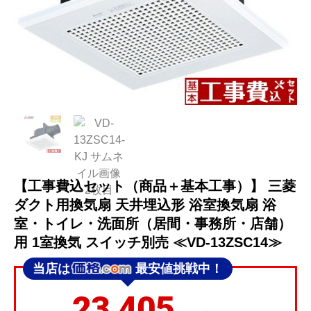
【工事費込セット（商品＋基本工事）】 三菱
ダクト用換気扇 天井埋込形 浴室換気扇 浴
室・トイレ・洗面所（居間・事務所・店舗）
用 1室換気 スイッチ別売 ≪VD-13ZSC14≫
当店は
最安値挑戦中！
23,405