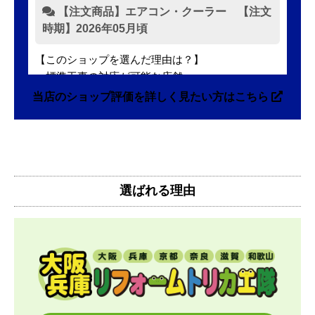
【注文商品】エアコン・クーラー 【注文
時期】2026年05月頃
【このショップを選んだ理由は？】
・標準工事の対応が可能な店舗
・標準工事費込みセットの価格が表示がされていて
当店のショップ評価を詳しく見たい方はこちら
分かりやすかった
・本体価格も最安値に近かったため
【注文からどのくらいで届きましたか？】
注文(入金)してから10日後にお届け、その後、工事
選ばれる理由
費を日程調整させてもらいました。
注文から3週間くらいで設置まで終わりました。
【その他感想・コメント】
工事日の都合が悪くなったためリスケをお願いした
ところ
快く対応していただきました。やりとりもスムーズ
でした。