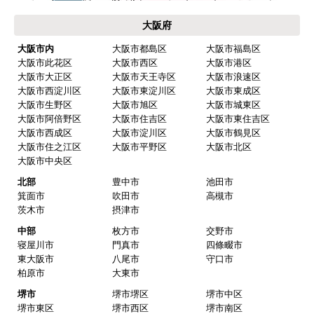
期】2026年02月頃
大阪府
【このショップを選んだ理由は？】
大阪市内
大阪市都島区
大阪市福島区
価格面と全体的に評価が 高かったので、数社と比
大阪市此花区
大阪市西区
大阪市港区
較して選びました。
大阪市大正区
大阪市天王寺区
大阪市浪速区
大阪市西淀川区
大阪市東淀川区
大阪市東成区
大阪市生野区
大阪市旭区
大阪市城東区
【注文からどのくらいで届きましたか？】
大阪市阿倍野区
大阪市住吉区
大阪市東住吉区
商品は 直ぐに届くと連絡有りましたが 取り付け工
大阪市西成区
大阪市淀川区
大阪市鶴見区
事の日程が 決って工事日の数日前に問題なく届き
大阪市住之江区
大阪市平野区
大阪市北区
ました。
大阪市中央区
北部
豊中市
池田市
【その他感想・コメント】
箕面市
吹田市
高槻市
工事は 丁寧に交換してもらいました。一点、工事
茨木市
摂津市
前日連絡が 19時以降だったのが ややマイナスポイ
中部
枚方市
交野市
ントでした。
寝屋川市
門真市
四條畷市
東大阪市
八尾市
守口市
柏原市
大東市
サンタとチャボ
さん
堺市
堺市堺区
堺市中区
堺市東区
堺市西区
堺市南区
2026年4月1日 11:02