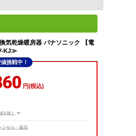
換気乾燥暖房器 パナソニック 【電
-KJ≫
安値挑戦中！
860
円(税込)
域を除く
ャンセル・返品