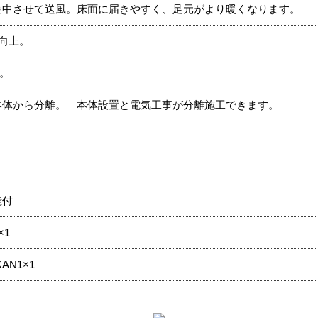
集中させて送風。床面に届きやすく、足元がより暖くなります。
向上。
)。
本体から分離。 本体設置と電気工事が分離施工できます。
能付
×1
AN1×1