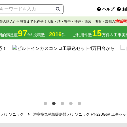
ヘルプ
お
地域密
等の購入から設置までお任せ！大阪・堺・豊中・神戸・西宮・明石・京都の
97
15
2016
倒的満足度
%! 投稿数：
件!
ご利用件数
万件＆工事実
パナソニック
浴室換気乾燥暖房器 パナソニック FY-22UG6V 工事セッ