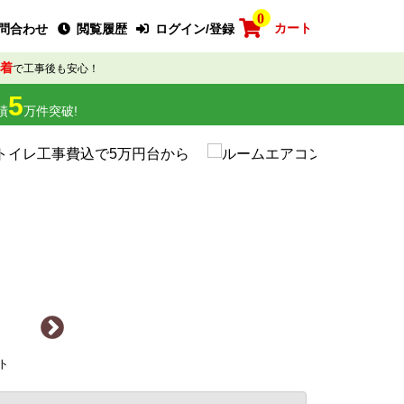
0
カート
問合わせ
閲覧履歴
ログイン/登録
着
で工事後も安心！
5
績
万件突破!
ト