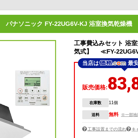
パナソニック FY-22UG6V-KJ 浴室換気乾燥機
工事費込みセット 浴室
気式】 ≪FY-22UG6V
当店は
最
83,
販売価格:
11
在庫数
個
無料
送料
※一部地
工事設置までの流れ
キ