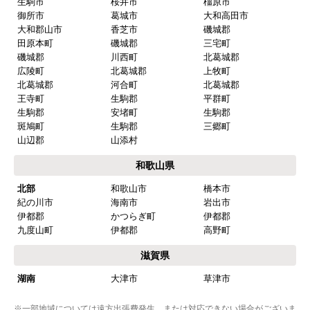
生駒市
桜井市
橿原市
御所市
葛城市
大和高田市
大和郡山市
香芝市
磯城郡
田原本町
磯城郡
三宅町
磯城郡
川西町
北葛城郡
広陵町
北葛城郡
上牧町
北葛城郡
河合町
北葛城郡
王寺町
生駒郡
平群町
生駒郡
安堵町
生駒郡
斑鳩町
生駒郡
三郷町
山辺郡
山添村
和歌山県
北部
和歌山市
橋本市
紀の川市
海南市
岩出市
伊都郡
かつらぎ町
伊都郡
九度山町
伊都郡
高野町
滋賀県
湖南
大津市
草津市
※一部地域については遠方出張費発生、または対応できない場合がございま