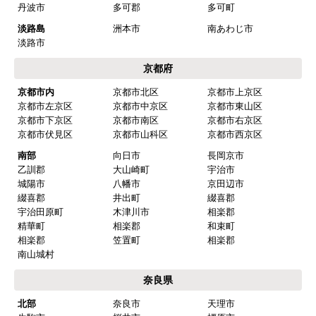
丹波市
多可郡
多可町
淡路島
洲本市
南あわじ市
淡路市
京都府
京都市内
京都市北区
京都市上京区
京都市左京区
京都市中京区
京都市東山区
京都市下京区
京都市南区
京都市右京区
京都市伏見区
京都市山科区
京都市西京区
南部
向日市
長岡京市
乙訓郡
大山崎町
宇治市
城陽市
八幡市
京田辺市
綴喜郡
井出町
綴喜郡
宇治田原町
木津川市
相楽郡
精華町
相楽郡
和束町
相楽郡
笠置町
相楽郡
南山城村
奈良県
北部
奈良市
天理市