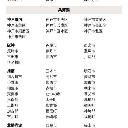
兵庫県
神戸市内
神戸市中央区
神戸市東灘区
神戸市灘区
神戸市兵庫区
神戸市長田区
神戸市須磨区
神戸市垂水区
神戸市北区
神戸市西区
阪神
芦屋市
西宮市
尼崎市
伊丹市
宝塚市
三田市
川西市
川辺郡
猪名川町
播磨
三木市
明石市
加古川市
高砂市
姫路市
小野市
加西市
加東市
相生市
赤穂市
朝来市
宍粟市
たつの市
養父市
揖保郡
太子町
赤穂郡
上郡町
加古郡
稲美町
加古郡
播磨町
神崎郡
市川町
神崎郡
福崎町
北播丹波
西脇市
篠山市