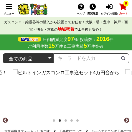
0
カート
メニュー
ヘルプ
閲覧履歴
ログイン/登録
ガスコンロ・給湯器等の購入から設置までお任せ！大阪・堺・豊中・神戸・西
地域密着
宮・明石・京都の
で工事後も安心！
97
2016
圧倒的満足度
%! 投稿数：
件!
15
5
ご利用件数
万件＆工事実績
万件突破!
大阪兵庫リフォームトリカエ隊
工事費について
ルームエアコンの工事につ