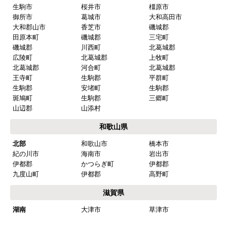
生駒市
桜井市
橿原市
御所市
葛城市
大和高田市
大和郡山市
香芝市
磯城郡
田原本町
磯城郡
三宅町
磯城郡
川西町
北葛城郡
広陵町
北葛城郡
上牧町
北葛城郡
河合町
北葛城郡
王寺町
生駒郡
平群町
生駒郡
安堵町
生駒郡
斑鳩町
生駒郡
三郷町
山辺郡
山添村
和歌山県
北部
和歌山市
橋本市
紀の川市
海南市
岩出市
伊都郡
かつらぎ町
伊都郡
九度山町
伊都郡
高野町
滋賀県
湖南
大津市
草津市