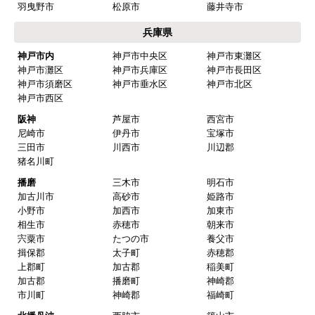
羽曳野市
松原市
藤井寺市
兵庫県
神戸市内
神戸市中央区
神戸市東灘区
神戸市灘区
神戸市兵庫区
神戸市長田区
神戸市須磨区
神戸市垂水区
神戸市北区
神戸市西区
阪神
芦屋市
西宮市
尼崎市
伊丹市
宝塚市
三田市
川西市
川辺郡
猪名川町
播磨
三木市
明石市
加古川市
高砂市
姫路市
小野市
加西市
加東市
相生市
赤穂市
朝来市
宍粟市
たつの市
養父市
揖保郡
太子町
赤穂郡
上郡町
加古郡
稲美町
加古郡
播磨町
神崎郡
市川町
神崎郡
福崎町