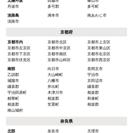
北播丹波
西脇市
篠山市
丹波市
多可郡
多可町
淡路島
洲本市
南あわじ市
淡路市
京都府
京都市内
京都市北区
京都市上京区
京都市左京区
京都市中京区
京都市東山区
京都市下京区
京都市南区
京都市右京区
京都市伏見区
京都市山科区
京都市西京区
南部
向日市
長岡京市
乙訓郡
大山崎町
宇治市
城陽市
八幡市
京田辺市
綴喜郡
井出町
綴喜郡
宇治田原町
木津川市
相楽郡
精華町
相楽郡
和束町
相楽郡
笠置町
相楽郡
南山城村
奈良県
北部
奈良市
天理市