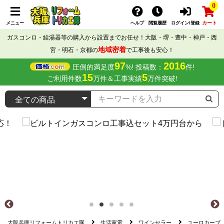
0
カート
メニュー
ヘルプ
閲覧履歴
ログイン/登録
ガスコンロ・給湯器等の購入から設置までお任せ！大阪・堺・豊中・神戸・西
地域密着
宮・明石・京都の
で工事後も安心！
97
2016
圧倒的満足度
%! 投稿数：
件!
15
5
ご利用件数
万件＆工事実績
万件突破!
大阪兵庫リフォームトリカエ隊
生活家電
ワインセラー
ユーロカーブ