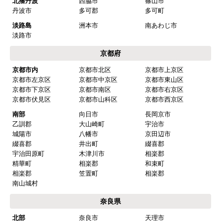
北播丹波
西脇市
篠山市
丹波市
多可郡
多可町
淡路島
洲本市
南あわじ市
淡路市
京都府
京都市内
京都市北区
京都市上京区
京都市左京区
京都市中京区
京都市東山区
京都市下京区
京都市南区
京都市右京区
京都市伏見区
京都市山科区
京都市西京区
南部
向日市
長岡京市
乙訓郡
大山崎町
宇治市
城陽市
八幡市
京田辺市
綴喜郡
井出町
綴喜郡
宇治田原町
木津川市
相楽郡
精華町
相楽郡
和束町
相楽郡
笠置町
相楽郡
南山城村
奈良県
北部
奈良市
天理市