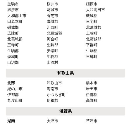
生駒市
桜井市
橿原市
御所市
葛城市
大和高田市
大和郡山市
香芝市
磯城郡
田原本町
磯城郡
三宅町
磯城郡
川西町
北葛城郡
広陵町
北葛城郡
上牧町
北葛城郡
河合町
北葛城郡
王寺町
生駒郡
平群町
生駒郡
安堵町
生駒郡
斑鳩町
生駒郡
三郷町
山辺郡
山添村
和歌山県
北部
和歌山市
橋本市
紀の川市
海南市
岩出市
伊都郡
かつらぎ町
伊都郡
九度山町
伊都郡
高野町
滋賀県
湖南
大津市
草津市