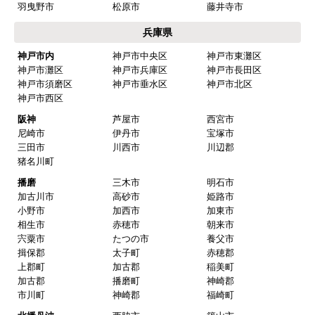
羽曳野市
松原市
藤井寺市
兵庫県
神戸市内
神戸市中央区
神戸市東灘区
神戸市灘区
神戸市兵庫区
神戸市長田区
神戸市須磨区
神戸市垂水区
神戸市北区
神戸市西区
阪神
芦屋市
西宮市
尼崎市
伊丹市
宝塚市
三田市
川西市
川辺郡
猪名川町
播磨
三木市
明石市
加古川市
高砂市
姫路市
小野市
加西市
加東市
相生市
赤穂市
朝来市
宍粟市
たつの市
養父市
揖保郡
太子町
赤穂郡
上郡町
加古郡
稲美町
加古郡
播磨町
神崎郡
市川町
神崎郡
福崎町