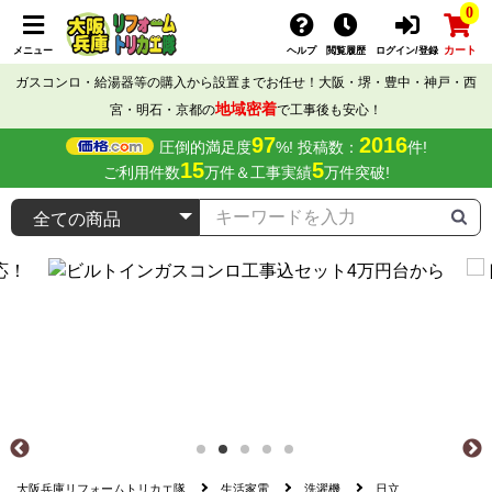
0
カート
メニュー
ヘルプ
閲覧履歴
ログイン/登録
ガスコンロ・給湯器等の購入から設置までお任せ！大阪・堺・豊中・神戸・西
地域密着
宮・明石・京都の
で工事後も安心！
97
2016
圧倒的満足度
%! 投稿数：
件!
15
5
ご利用件数
万件＆工事実績
万件突破!
大阪兵庫リフォームトリカエ隊
生活家電
洗濯機
日立