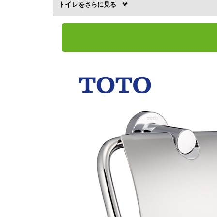
トイレ
を