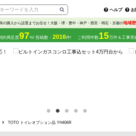
ヘルプ
お
地域密
等の購入から設置までお任せ！大阪・堺・豊中・神戸・西宮・明石・京都の
97
15
2016
倒的満足度
%! 投稿数：
件!
ご利用件数
万件＆工事実
TOTO トイレオプション品 YH406R