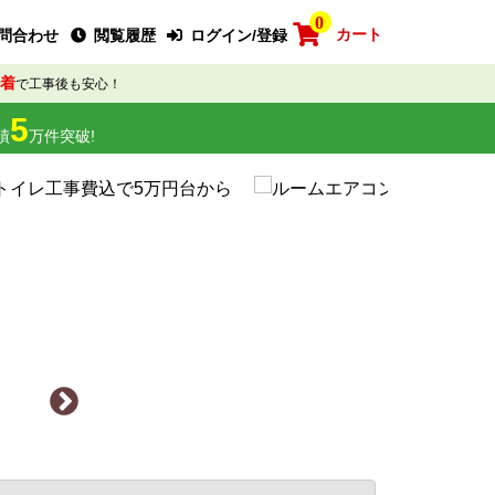
0
カート
問合わせ
閲覧履歴
ログイン/登録
着
で工事後も安心！
5
績
万件突破!