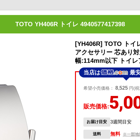
TOTO YH406R トイレ 4940577417398
[YH406R] TOTO
アクセサリー 芯あり対
幅:114mm以下 ト
当店は
最
8,525
希望小売価格：
円(税
5,0
販売価格:
3週間目安
お届け目安
無料
送料
※一部地