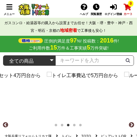
0
カート
メニュー
ヘルプ
閲覧履歴
ログイン/登録
ガスコンロ・給湯器等の購入から設置までお任せ！大阪・堺・豊中・神戸・西
地域密着
宮・明石・京都の
で工事後も安心！
97
2016
圧倒的満足度
%! 投稿数：
件!
15
5
ご利用件数
万件＆工事実績
万件突破!
大阪兵庫リフォームトリカエ隊
トイレ
TOTO
ピュアレストQR