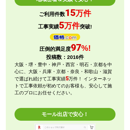
15
万件
とどーーん
さん
ご利用件数
2026年6月15日 21:05
5
万件
工事実績
突破!
欲しい商品をスムーズに注文できましたか？
はい
97
%!
圧倒的満足度
ショップからの連絡や対応は適切でしたか？
投稿数：
2016
件
はい
大阪・堺・豊中・神戸・西宮・明石・京都を中
予定の期日までに商品が届きましたか？
心に、大阪・兵庫・京都・奈良・和歌山・滋賀
はい
5
で選ばれ続けて工事実績
万件！ インターネッ
商品の梱包は必要十分なものでしたか？
トで工事依頼が初めてのお客様も、安心して施
はい
工のプロにお任せください。
またこのショップを利用したいですか？
はい
モール出店で安心！
【注文商品】エアコン・クーラー 【注文