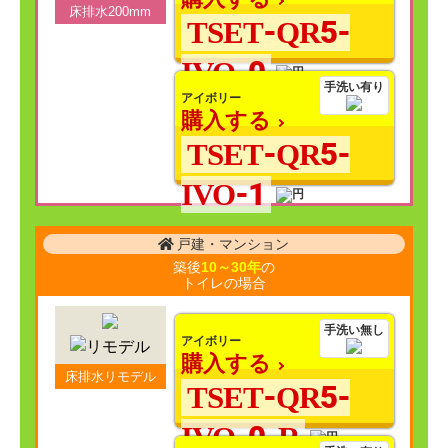
床排水200mm
TSET-QR5-
IVO-0
手洗い有り
アイボリー
購入する
TSET-QR5-
IVO-1
戸建・マンション
築後
10～30年
の
トイレの場合
手洗い無し
アイボリー
購入する
床排水リモデル
TSET-QR5-
IVO-0-R