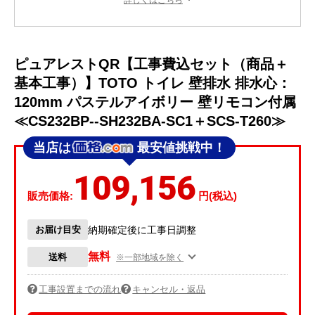
詳しくはこちら
ピュアレストQR【工事費込セット（商品＋
基本工事）】TOTO トイレ 壁排水 排水心：
120mm パステルアイボリー 壁リモコン付属
≪CS232BP--SH232BA-SC1＋SCS-T260≫
当店は
最安値挑戦中！
109,156
販売価格:
円(税込)
お届け目安
納期確定後に工事日調整
無料
送料
※一部地域を除く
工事設置までの流れ
キャンセル・返品