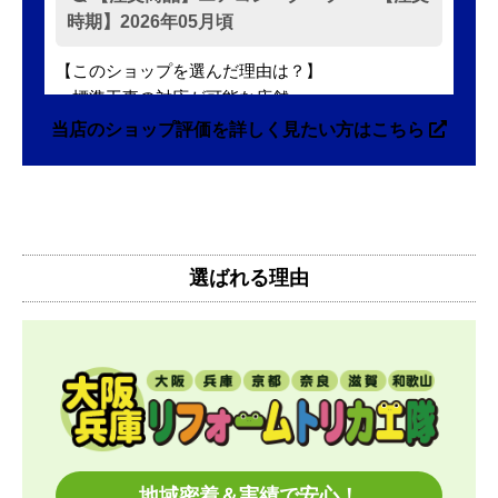
時期】2026年05月頃
【このショップを選んだ理由は？】
・標準工事の対応が可能な店舗
・標準工事費込みセットの価格が表示がされていて
当店のショップ評価を詳しく見たい方はこちら
分かりやすかった
・本体価格も最安値に近かったため
【注文からどのくらいで届きましたか？】
注文(入金)してから10日後にお届け、その後、工事
選ばれる理由
費を日程調整させてもらいました。
注文から3週間くらいで設置まで終わりました。
【その他感想・コメント】
工事日の都合が悪くなったためリスケをお願いした
ところ
快く対応していただきました。やりとりもスムーズ
でした。
地域密着＆実績で安心！