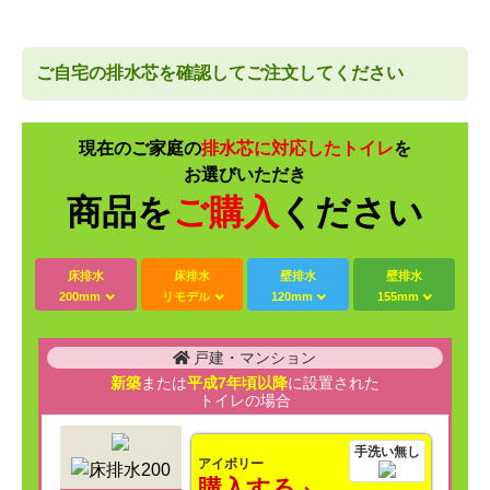
ご自宅の排水芯を確認してご注文してください
現在のご家庭の
排水芯に対応したトイレ
を
お選びいただき
商品を
ご購入
ください
床排水
床排水
壁排水
壁排水
200mm
リモデル
120mm
155mm
戸建・マンション
新築
または
平成7年頃以降
に設置された
トイレの場合
手洗い無し
アイボリー
購入する