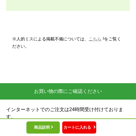
きで決済したのですが、先に本体と室外機が到着
し、後から工事スタッフさんが取付けに来るので、
取付日時によってはしばらく家に置いておく事にな
ると考えておいた方が良いと思います。
※人的ミスによる掲載不備については、
こちら
をご覧く
いもっち8
さん
ださい。
2026年5月25日 19:44
欲しい商品をスムーズに注文できましたか？
はい
ショップからの連絡や対応は適切でしたか？
お買い物の際にご確認ください
はい
予定の期日までに商品が届きましたか？
インターネットでのご注文は24時間受け付けておりま
はい
す。
商品の梱包は必要十分なものでしたか？
※お電話でのご注文は受け付けておりません。
商品説明
カートに入れる
はい
※定休日にいただいたご注文、お問い合わせ等は、休み