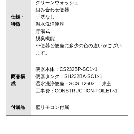
クリーンウォッシュ
組み合わせ便器
仕様・
手洗なし
特徴
温水洗浄便座
貯湯式
脱臭機能
※便器と便座に多少の色の違いがござい
ます。
便器本体：CS232BP-SC1×1
商品構
便器タンク：SH232BA-SC1×1
成
温水洗浄便座：SCS-T260×1 東芝
工事費：CONSTRUCTION-TOILET×1
付属品
壁リモコン付属