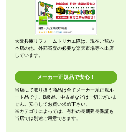
時期】2026年04月頃
【このショップを選んだ理由は？運営会社が割と近
くにあり、金額と価格.comの評価で決めました。
【注文からどのくらいで届きましたか？】
大阪兵庫リフォームトリカエ隊は、現在ご覧の
約2週間ですが、取付もお願いしたのでこの位の納
本店の他、外部審査の必要な楽天市場等へ出店
期になりました。
しています。
【その他感想・コメント】
取付当日の午前中に1回、取付開始時間前に1回工事
メーカー正規品で安心！
スタッフさんから連絡して頂きました。取付け開始
前にも丁寧な説明があり、取付けている最中も細か
当店にて取り扱う商品は全てメーカー系正規ル
い箇所まで確認をしながら進めてくれて、古いエア
ート品です。B級品、中古品などは一切ございま
コンの取外しと回収に関しても資料を見せながら説
せん。安心してお買い求め下さい。
明して貰ったので納得できました。良いスタッフさ
※カテゴリによっては、有料の長期延長保証も
んに来て貰ったと思っています。エアコンなのでし
当店では別途ご用意できます。
ばらく取り換える事はないですが、次にエアコンを
変えるならまた頼みたいと思います。今回商品代引