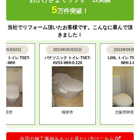
5
万件突破！
当社でリフォーム頂いたお客様です。こんなに喜んで頂
きました！
5月02日
2023年05月02日
2023年05月02日
イレ TSET-
パナソニック トイレ TSET-
LIXIL トイレ TSET-AZ0-
WHI
AVS3-WHI-0-120
WHI-1-R
田市
桜井市
大阪市阿倍野区
当店の施工事例をもっと見たい方はこちら