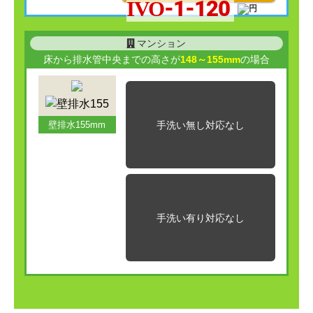
IVO-1-120
マンション
床から排水管中央までの高さが
148～155mm
の場合
手洗い無し
対応なし
壁排水155mm
手洗い有り
対応なし