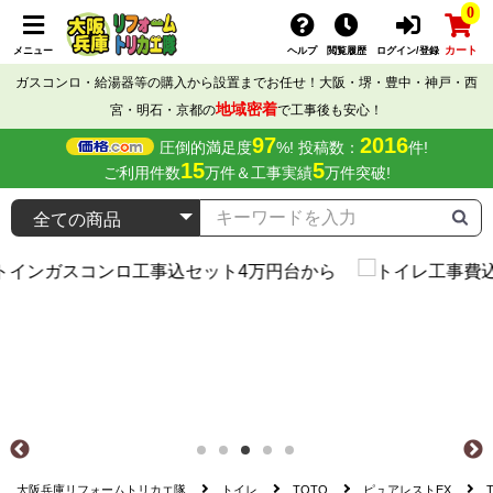
0
カート
メニュー
ヘルプ
閲覧履歴
ログイン/登録
ガスコンロ・給湯器等の購入から設置までお任せ！大阪・堺・豊中・神戸・西
地域密着
宮・明石・京都の
で工事後も安心！
97
2016
圧倒的満足度
%! 投稿数：
件!
15
5
ご利用件数
万件＆工事実績
万件突破!
大阪兵庫リフォームトリカエ隊
トイレ
TOTO
ピュアレストEX