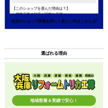
【このショップを選んだ理由は？】
・標準工事の対応が可能な店舗
・標準工事費込みセットの価格が表示がされていて
当店のショップ評価を詳しく見たい方はこちら
分かりやすかった
・本体価格も最安値に近かったため
【注文からどのくらいで届きましたか？】
注文(入金)してから10日後にお届け、その後、工事
選ばれる理由
費を日程調整させてもらいました。
注文から3週間くらいで設置まで終わりました。
【その他感想・コメント】
工事日の都合が悪くなったためリスケをお願いした
ところ
快く対応していただきました。やりとりもスムーズ
でした。
地域密着＆実績で安心！