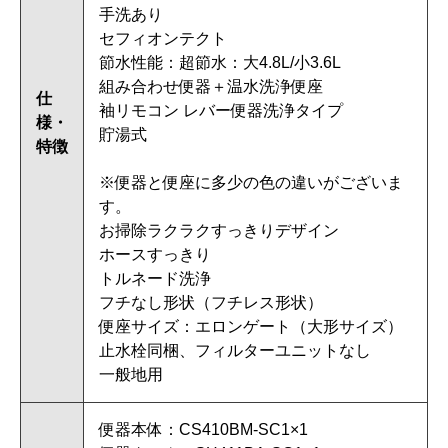
手洗あり
セフィオンテクト
節水性能：超節水：大4.8L/小3.6L
組み合わせ便器＋温水洗浄便座
仕
袖リモコン レバー便器洗浄タイプ
様・
貯湯式
特徴
※便器と便座に多少の色の違いがございま
す。
お掃除ラクラクすっきりデザイン
ホースすっきり
トルネード洗浄
フチなし形状（フチレス形状）
便座サイズ：エロンゲート（大形サイズ）
止水栓同梱、フィルターユニットなし
一般地用
便器本体：CS410BM-SC1×1