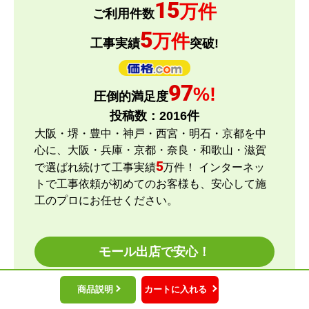
15
万件
とどーーん
さん
ご利用件数
2026年6月15日 21:05
5
万件
工事実績
突破!
欲しい商品をスムーズに注文できましたか？
はい
97
%!
圧倒的満足度
ショップからの連絡や対応は適切でしたか？
投稿数：
2016
件
はい
大阪・堺・豊中・神戸・西宮・明石・京都を中
予定の期日までに商品が届きましたか？
心に、大阪・兵庫・京都・奈良・和歌山・滋賀
はい
5
で選ばれ続けて工事実績
万件！ インターネッ
商品の梱包は必要十分なものでしたか？
トで工事依頼が初めてのお客様も、安心して施
はい
工のプロにお任せください。
またこのショップを利用したいですか？
はい
モール出店で安心！
【注文商品】エアコン・クーラー 【注文
商品説明
カートに入れる
時期】2026年04月頃