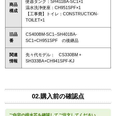
便器タンク：SH411BA-SC1×1
商品
温水洗浄便座：CH951SPF×1
構成
【工事費】トイレ：CONSTRUCTION-
TOILET×1
旧品
CS400BM-SC1--SH401BA-
番
SC1+CH951SPF の後継品
関連
先々代モデル： CS330BM +
情報
SH333BA+CH941SPF-KJ
02.購入前の確認点
ご自宅の排水芯を確認してご注文してください