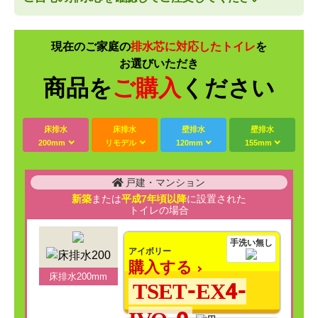
現在のご家庭の
排水芯に対応したトイレ
を
お選びいただき
商品を
ご購入
ください
床排水
床排水
壁排水
壁排水
200mm
リモデル
120mm
155mm
戸建・マンション
新築
または
平成7年頃以降
に設置された
トイレの場合
手洗い無し
アイボリー
購入する
床排水200mm
TSET-EX4-