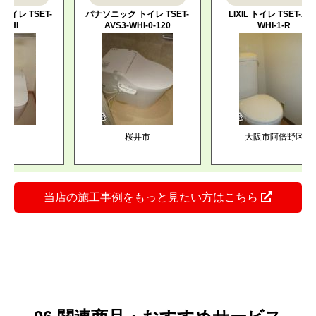
 TSET-
パナソニック トイレ TSET-
LIXIL トイレ TSET-AZ0-
AVS3-WHI-0-120
WHI-1-R
桜井市
大阪市阿倍野区
当店の施工事例をもっと見たい方はこちら