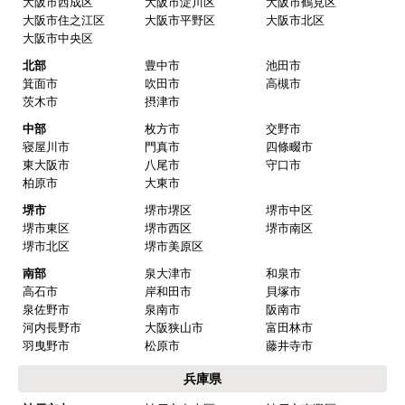
大阪市西成区
大阪市淀川区
大阪市鶴見区
事の日程が 決って工事日の数日前に問題なく届き
大阪市住之江区
大阪市平野区
大阪市北区
ました。
大阪市中央区
北部
豊中市
池田市
【その他感想・コメント】
箕面市
吹田市
高槻市
工事は 丁寧に交換してもらいました。一点、工事
茨木市
摂津市
前日連絡が 19時以降だったのが ややマイナスポイ
中部
枚方市
交野市
ントでした。
寝屋川市
門真市
四條畷市
東大阪市
八尾市
守口市
柏原市
大東市
サンタとチャボ
さん
堺市
堺市堺区
堺市中区
堺市東区
堺市西区
堺市南区
2026年4月1日 11:02
堺市北区
堺市美原区
欲しい商品をスムーズに注文できましたか？
南部
泉大津市
和泉市
はい
高石市
岸和田市
貝塚市
泉佐野市
泉南市
阪南市
ショップからの連絡や対応は適切でしたか？
河内長野市
大阪狭山市
富田林市
はい
羽曳野市
松原市
藤井寺市
予定の期日までに商品が届きましたか？
兵庫県
はい