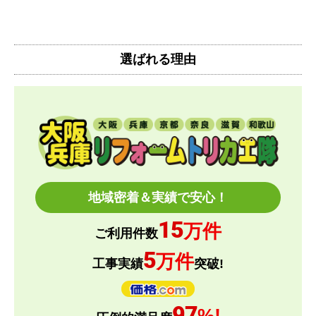
【注文からどのくらいで届きましたか？】
注文(入金)してから10日後にお届け、その後、工事
選ばれる理由
費を日程調整させてもらいました。
注文から3週間くらいで設置まで終わりました。
【その他感想・コメント】
工事日の都合が悪くなったためリスケをお願いした
ところ
快く対応していただきました。やりとりもスムーズ
でした。
地域密着＆実績で安心！
15
万件
とどーーん
さん
ご利用件数
2026年6月15日 21:05
5
万件
工事実績
突破!
欲しい商品をスムーズに注文できましたか？
はい
97