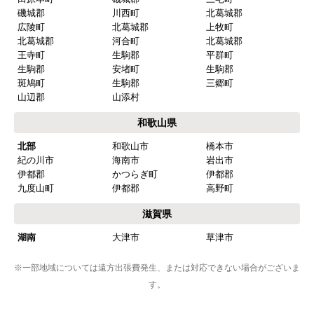
磯城郡
川西町
北葛城郡
在庫が豊富。値段も安い！
広陵町
北葛城郡
上牧町
北葛城郡
河合町
北葛城郡
王寺町
生駒郡
平群町
【注文からどのくらいで届きましたか？】
生駒郡
安堵町
生駒郡
入金の翌日出荷してくれた。
斑鳩町
生駒郡
三郷町
山辺郡
山添村
和歌山県
【その他感想・コメント】
北部
和歌山市
橋本市
ある程度知識があり自分で段取り出来る人は関西な
紀の川市
海南市
岩出市
らココしかないと思う。
伊都郡
かつらぎ町
伊都郡
九度山町
伊都郡
高野町
滋賀県
Q2oka
さん
2026年1月28日 18:23
湖南
大津市
草津市
欲しい商品をスムーズに注文できましたか？
※一部地域については遠方出張費発生、または対応できない場合がございま
はい
す。
ショップからの連絡や対応は適切でしたか？