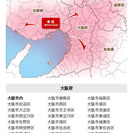
はい
予定の期日までに商品が届きましたか？
はい
商品の梱包は必要十分なものでしたか？
はい
またこのショップを利用したいですか？
はい
【注文商品】浄水器・整水器 【注文時
期】2026年02月頃
大阪府
【このショップを選んだ理由は？】
大阪市内
大阪市都島区
大阪市福島区
価格面と全体的に評価が 高かったので、数社と比
大阪市此花区
大阪市西区
大阪市港区
較して選びました。
大阪市大正区
大阪市天王寺区
大阪市浪速区
大阪市西淀川区
大阪市東淀川区
大阪市東成区
大阪市生野区
大阪市旭区
大阪市城東区
【注文からどのくらいで届きましたか？】
大阪市阿倍野区
大阪市住吉区
大阪市東住吉区
商品は 直ぐに届くと連絡有りましたが 取り付け工