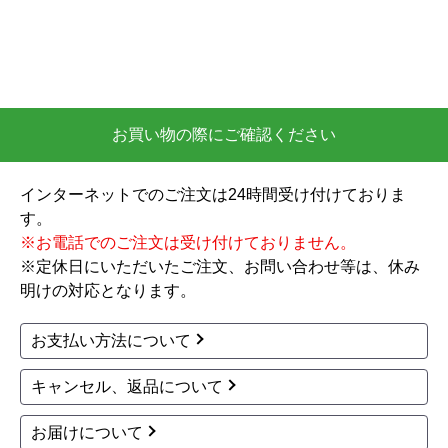
2026年5月25日 19:44
欲しい商品をスムーズに注文できましたか？
はい
ショップからの連絡や対応は適切でしたか？
お買い物の際にご確認ください
はい
予定の期日までに商品が届きましたか？
インターネットでのご注文は24時間受け付けておりま
はい
す。
商品の梱包は必要十分なものでしたか？
※お電話でのご注文は受け付けておりません。
はい
※定休日にいただいたご注文、お問い合わせ等は、休み
またこのショップを利用したいですか？
明けの対応となります。
はい
お支払い方法について
【注文商品】給湯器 【注文時期】2026
キャンセル、返品について
年03月頃
【このショップを選んだ理由は？】
お届けについて