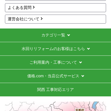
ガス給湯器の本体＋工事込みの価格が他店より安か
よくある質問
ったため。
運営会社について
【注文からどのくらいで届きましたか？】
給湯器本体は注文から17日後に到着し、工事はその
2日後でした。
カテゴリ一覧
【その他感想・コメント】
水回りリフォームのお客様はこちら
工事まで少し待ちましたが、価格を重視する方には
かなりお得だと思います。余裕を持って待てる方に
はおすすめです。
ご利用案内・工事について
価格.com・当店公式サービス
Ikuma2555
さん
2026年5月21日 14:47
関西 工事対応エリア
欲しい商品をスムーズに注文できましたか？
はい
ショップからの連絡や対応は適切でしたか？