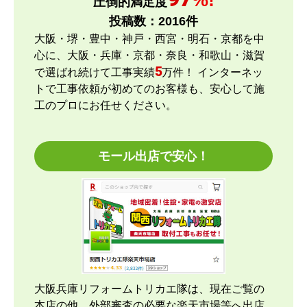
%!
圧倒的満足度
ショップからの連絡や対応は適切でしたか？
投稿数：
2016
件
はい
大阪・堺・豊中・神戸・西宮・明石・京都を中
予定の期日までに商品が届きましたか？
心に、大阪・兵庫・京都・奈良・和歌山・滋賀
はい
5
で選ばれ続けて工事実績
万件！ インターネッ
商品の梱包は必要十分なものでしたか？
トで工事依頼が初めてのお客様も、安心して施
はい
工のプロにお任せください。
またこのショップを利用したいですか？
はい
モール出店で安心！
【注文商品】エアコン・クーラー 【注文
時期】2026年04月頃
【このショップを選んだ理由は？運営会社が割と近
くにあり、金額と価格.comの評価で決めました。
【注文からどのくらいで届きましたか？】
大阪兵庫リフォームトリカエ隊は、現在ご覧の
約2週間ですが、取付もお願いしたのでこの位の納
本店の他、外部審査の必要な楽天市場等へ出店