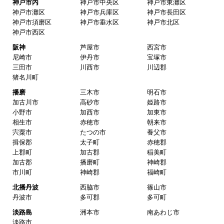
神戸市内
神戸市中央区
神戸市東灘区
神戸市灘区
神戸市兵庫区
神戸市長田区
商品の梱包は必要十分なものでしたか？
神戸市須磨区
神戸市垂水区
神戸市北区
はい
神戸市西区
またこのショップを利用したいですか？
阪神
芦屋市
西宮市
はい
尼崎市
伊丹市
宝塚市
三田市
川西市
川辺郡
猪名川町
【注文商品】エアコン・クーラー 【注文
時期】2026年03月頃
播磨
三木市
明石市
加古川市
高砂市
姫路市
小野市
加西市
加東市
【このショップを選んだ理由は？】
相生市
赤穂市
朝来市
送料を含め価格が安かったから
宍粟市
たつの市
養父市
揖保郡
太子町
赤穂郡
【注文からどのくらいで届きましたか？】
上郡町
加古郡
稲美町
翌日には届きました
加古郡
播磨町
神崎郡
市川町
神崎郡
福崎町
【その他感想・コメント】
北播丹波
西脇市
篠山市
丹波市
多可郡
多可町
淡路島
洲本市
南あわじ市
ノブカツ6677
さん
淡路市