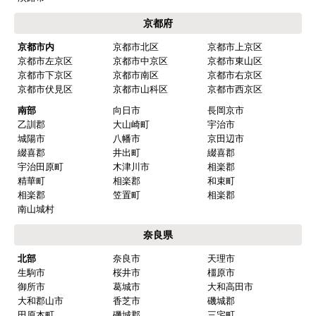
2026年3月6日 18:46
京都府
欲しい商品をスムーズに注文できましたか？
京都市内
京都市北区
京都市上京区
京都市左京区
京都市中京区
京都市東山区
はい
京都市下京区
京都市南区
京都市右京区
ショップからの連絡や対応は適切でしたか？
京都市伏見区
京都市山科区
京都市西京区
はい
南部
向日市
長岡京市
乙訓郡
大山崎町
宇治市
予定の期日までに商品が届きましたか？
城陽市
八幡市
京田辺市
はい
綴喜郡
井出町
綴喜郡
宇治田原町
木津川市
相楽郡
商品の梱包は必要十分なものでしたか？
精華町
相楽郡
和束町
はい
相楽郡
笠置町
相楽郡
南山城村
またこのショップを利用したいですか？
はい
奈良県
北部
奈良市
天理市
【注文商品】換気扇・レンジフード 【注
生駒市
桜井市
橿原市
文時期】2026年01月頃
御所市
葛城市
大和高田市
大和郡山市
香芝市
磯城郡
【このショップを選んだ理由は？】
田原本町
磯城郡
三宅町