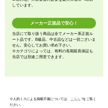
期になりました。
しています。
【その他感想・コメント】
取付当日の午前中に1回、取付開始時間前に1回工事
メーカー正規品で安心！
スタッフさんから連絡して頂きました。取付け開始
前にも丁寧な説明があり、取付けている最中も細か
当店にて取り扱う商品は全てメーカー系正規ル
い箇所まで確認をしながら進めてくれて、古いエア
ート品です。B級品、中古品などは一切ございま
コンの取外しと回収に関しても資料を見せながら説
せん。安心してお買い求め下さい。
明して貰ったので納得できました。良いスタッフさ
※カテゴリによっては、有料の長期延長保証も
んに来て貰ったと思っています。エアコンなのでし
当店では別途ご用意できます。
ばらく取り換える事はないですが、次にエアコンを
変えるならまた頼みたいと思います。今回商品代引
きで決済したのですが、先に本体と室外機が到着
し、後から工事スタッフさんが取付けに来るので、
取付日時によってはしばらく家に置いておく事にな
ると考えておいた方が良いと思います。
※人的ミスによる掲載不備については、
こちら
をご覧く
いもっち8
さん
ださい。