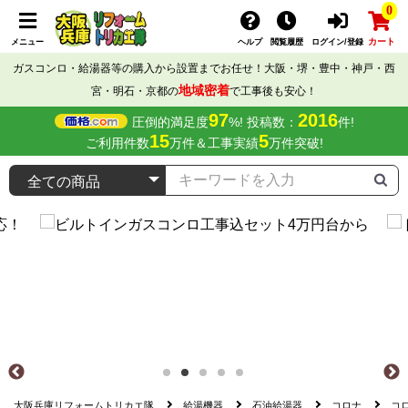
0
カート
メニュー
ヘルプ
閲覧履歴
ログイン/登録
ガスコンロ・給湯器等の購入から設置までお任せ！大阪・堺・豊中・神戸・西
地域密着
宮・明石・京都の
で工事後も安心！
97
2016
圧倒的満足度
%! 投稿数：
件!
15
5
ご利用件数
万件＆工事実績
万件突破!
大阪兵庫リフォームトリカエ隊
給湯機器
石油給湯器
コロナ
コロ