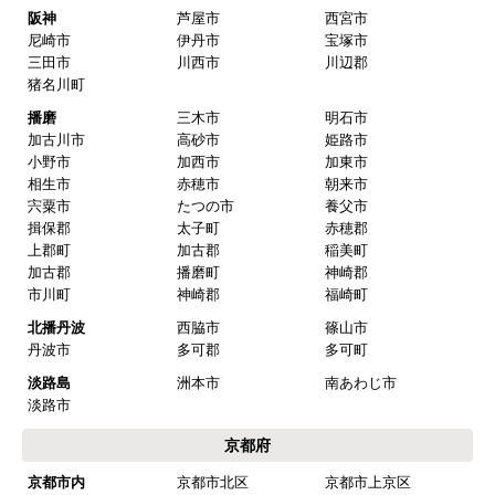
阪神
芦屋市
西宮市
尼崎市
伊丹市
宝塚市
三田市
川西市
川辺郡
猪名川町
播磨
三木市
明石市
加古川市
高砂市
姫路市
小野市
加西市
加東市
相生市
赤穂市
朝来市
宍粟市
たつの市
養父市
揖保郡
太子町
赤穂郡
上郡町
加古郡
稲美町
加古郡
播磨町
神崎郡
市川町
神崎郡
福崎町
北播丹波
西脇市
篠山市
丹波市
多可郡
多可町
淡路島
洲本市
南あわじ市
淡路市
京都府
京都市内
京都市北区
京都市上京区