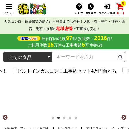
0
カート
メニュー
ヘルプ
閲覧履歴
ログイン/登録
ガスコンロ・給湯器等の購入から設置までお任せ！大阪・堺・豊中・神戸・西
地域密着
宮・明石・京都の
で工事後も安心！
97
2016
圧倒的満足度
%! 投稿数：
件!
15
5
ご利用件数
万件＆工事実績
万件突破!
大阪兵庫リフォームトリカエ隊
レンジフード
アリアフィーナ
オプシ