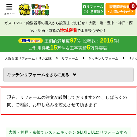
0
リフォーム
現場調査依頼
ご注意事項
・お問い合わせ
メニュー
ガスコンロ・給湯器等の購入から設置までお任せ！大阪・堺・豊中・神戸・西
地域密着
宮・明石・京都の
で工事後も安心！
97
2016
圧倒的満足度
%! 投稿数：
件!
15
5
ご利用件数
万件＆工事実績
万件突破!
大阪兵庫リフォームトリカエ隊
リフォーム
キッチンリフォーム
リクシル
キッチンリフォーム
を
現在、リフォームの注文が殺到しておりますので、しばらくの
間、ご相談、お申し込みを控えさせて頂きます
大阪・神戸・京都でシステムキッチンをLIXIL ULにリフォームする