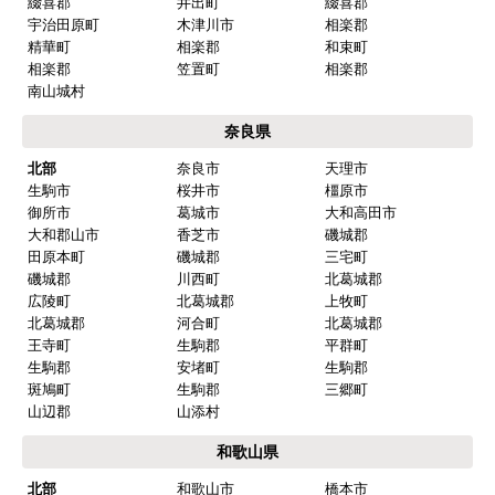
綴喜郡
井出町
綴喜郡
宇治田原町
木津川市
相楽郡
精華町
相楽郡
和束町
相楽郡
笠置町
相楽郡
南山城村
奈良県
北部
奈良市
天理市
生駒市
桜井市
橿原市
御所市
葛城市
大和高田市
大和郡山市
香芝市
磯城郡
田原本町
磯城郡
三宅町
磯城郡
川西町
北葛城郡
広陵町
北葛城郡
上牧町
北葛城郡
河合町
北葛城郡
王寺町
生駒郡
平群町
生駒郡
安堵町
生駒郡
斑鳩町
生駒郡
三郷町
山辺郡
山添村
和歌山県
北部
和歌山市
橋本市