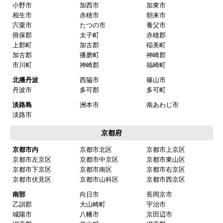
小野市
加西市
加東市
相生市
赤穂市
朝来市
宍粟市
たつの市
養父市
揖保郡
太子町
赤穂郡
上郡町
加古郡
稲美町
加古郡
播磨町
神崎郡
市川町
神崎郡
福崎町
北播丹波
西脇市
篠山市
丹波市
多可郡
多可町
淡路島
洲本市
南あわじ市
淡路市
京都府
京都市内
京都市北区
京都市上京区
京都市左京区
京都市中京区
京都市東山区
京都市下京区
京都市南区
京都市右京区
京都市伏見区
京都市山科区
京都市西京区
南部
向日市
長岡京市
乙訓郡
大山崎町
宇治市
城陽市
八幡市
京田辺市