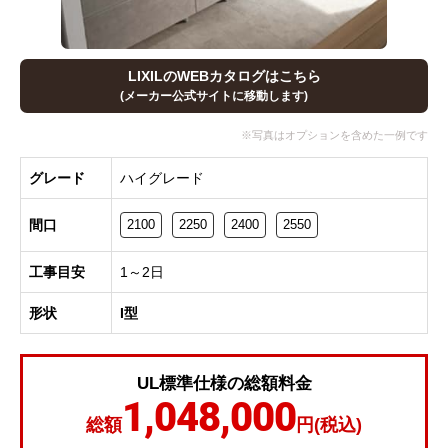
LIXILのWEBカタログはこちら
(メーカー公式サイトに移動します)
グレード
ハイグレード
間口
2100
2250
2400
2550
工事目安
1～2日
形状
I型
UL標準仕様の総額料金
1,048,000
総額
円(税込)