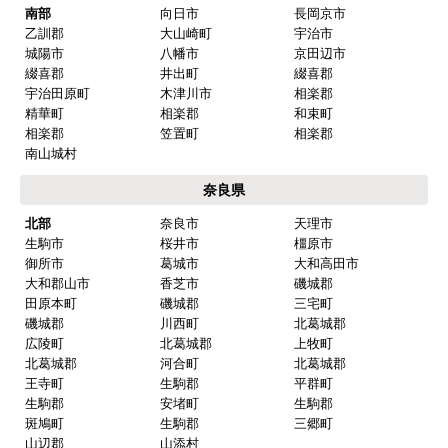
南部
向日市
長岡京市
乙訓郡
大山崎町
宇治市
城陽市
八幡市
京田辺市
綴喜郡
井出町
綴喜郡
宇治田原町
木津川市
相楽郡
精華町
相楽郡
和束町
相楽郡
笠置町
相楽郡
南山城村
奈良県
北部
奈良市
天理市
生駒市
桜井市
橿原市
御所市
葛城市
大和高田市
大和郡山市
香芝市
磯城郡
田原本町
磯城郡
三宅町
磯城郡
川西町
北葛城郡
広陵町
北葛城郡
上牧町
北葛城郡
河合町
北葛城郡
王寺町
生駒郡
平群町
生駒郡
安堵町
生駒郡
斑鳩町
生駒郡
三郷町
山辺郡
山添村