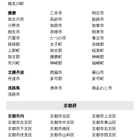
猪名川町
播磨
三木市
明石市
加古川市
高砂市
姫路市
小野市
加西市
加東市
相生市
赤穂市
朝来市
宍粟市
たつの市
養父市
揖保郡
太子町
赤穂郡
上郡町
加古郡
稲美町
加古郡
播磨町
神崎郡
市川町
神崎郡
福崎町
北播丹波
西脇市
篠山市
丹波市
多可郡
多可町
淡路島
洲本市
南あわじ市
淡路市
京都府
京都市内
京都市北区
京都市上京区
京都市左京区
京都市中京区
京都市東山区
京都市下京区
京都市南区
京都市右京区
京都市伏見区
京都市山科区
京都市西京区