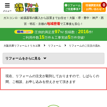
0
リフォーム
現場調査依頼
ご注意事項
・お問い合わせ
メニュー
ガスコンロ・給湯器等の購入から設置までお任せ！大阪・堺・豊中・神戸・西
地域密着
宮・明石・京都の
で工事後も安心！
97
2016
圧倒的満足度
%! 投稿数：
件!
15
5
ご利用件数
万件＆工事実績
万件突破!
大阪兵庫リフォームトリカエ隊
リフォーム
リフォームのご注文の流れ
リフォーム
を
現在、リフォームの注文が殺到しておりますので、しばらくの
間、ご相談、お申し込みを控えさせて頂きます