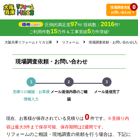
0
現場調査依頼
・お問い合わせ
97
2016
圧倒的満足度
%! 投稿数：
件!
15
5
ご利用件数
万件＆工事実績
万件突破!
大阪兵庫リフォームトリカエ隊
リフォーム
現場調査依頼・お問い合わせ(入
現場調査依頼・お問い合わせ
1
2
3
見積りの確認・お客様
メール送信内容のご確
メール送信完了
情報入力
認
0
現在、お客様が保存されている見積りは
件です。
※見積り内
容は最大3件まで保存可能、保存期間は2週間です。
リフォームのご相談・現地調査の依頼を行う場合は、下記に