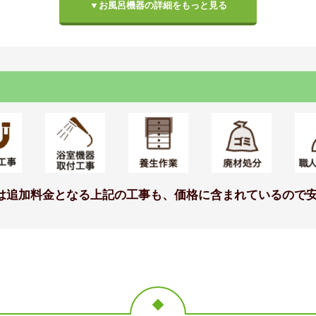
▼お風呂機器の詳細をもっと見る
イト]
仕様モデル
標準仕様モデル
標準仕様モ
ック
カウンター
照明
は追加料金となる上記の工事も、価格に含まれているので安
ク付握りバー<メ
とるピカスリムカウンター
ネオサークル照明（
0L）
600W<ホワイト/FW1>
プ）1灯
仕様モデル
標準仕様モデル
標準仕様モ