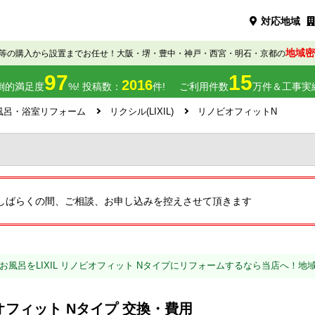
対応地域
地域密
等の購入から設置までお任せ！大阪・堺・豊中・神戸・西宮・明石・京都の
97
15
2016
倒的満足度
%! 投稿数：
件!
ご利用件数
万件＆工事実
風呂・浴室リフォーム
リクシル(LIXIL)
リノビオフィットN
しばらくの間、ご相談、お申し込みを控えさせて頂きます
お風呂をLIXIL リノビオフィット Nタイプにリフォームするなら当店へ！地
ノビオフィット Nタイプ 交換・費用