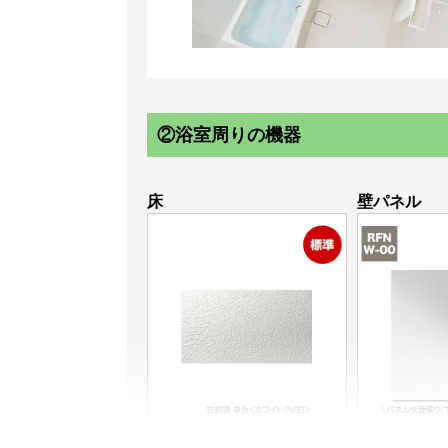
②浴室周りの機器
床
壁パネル
岩肌調 単色<ホワイト/N86>
Lパネル全面