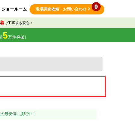
0
ショールーム
現場調査依頼
・お問い合わせ
着
で工事後も安心！
5
績
万件突破!
域の最安値に挑戦中！