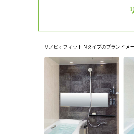
収納棚
タオル掛
リノビオフィット Nタイプのプランイメ
収納棚180W（クリア）<3段>
タオル掛
標準仕様モデル
標準
お客様