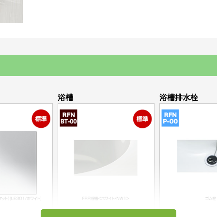
浴槽
浴槽排水栓
張り（マット）
FRP浴槽<ホワイト/NW1>
ゴム栓