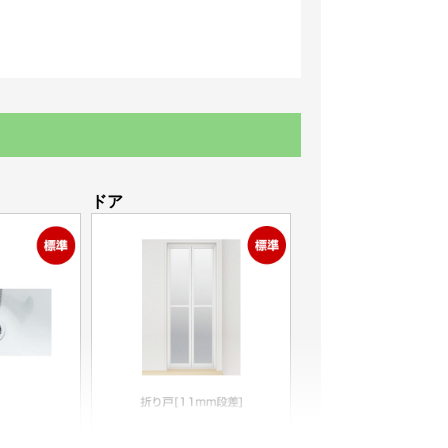
ドア
折り戸[11mm段差]