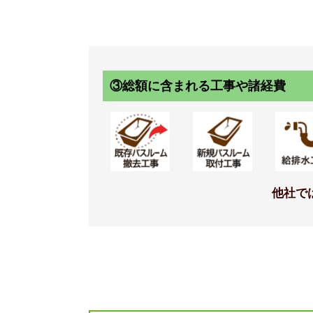
[LE301/ホワ
標準仕様モデル
標準
水栓
シャワーフ
③総額に含まれる工事や諸経費
他社で
壁付サーモ水栓(クロマーレ
スライドフッ
S)+ファインバブルシャワー エ
タル調>（100
コアクアPlus<メタル調ホワイ
ト>
標準仕様モデル
標準