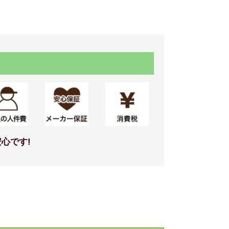
す
水栓(KF12)
デル
標準仕様モデル
心です!