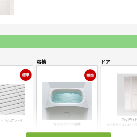
浴槽
ドア
トルグレー)
なごみライン浴槽
2枚折りドア※浴