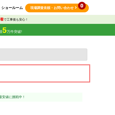
0
ショールーム
現場調査依頼
・お問い合わせ
着
で工事後も安心！
5
績
万件突破!
最安値に挑戦中！