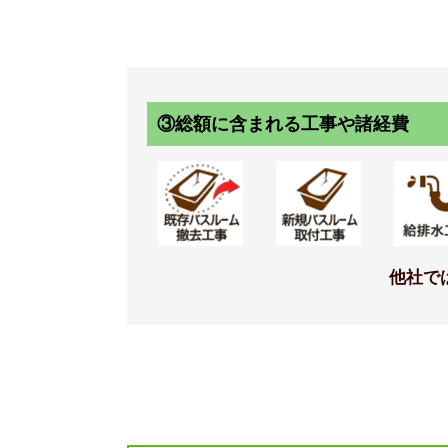
標準仕様モデル
標準
照明
ミラー
③総額に含まれる工事や諸経費
他社で
丸筒型照明 LED電球(電球色)
角型B
標準仕様モデル
標準