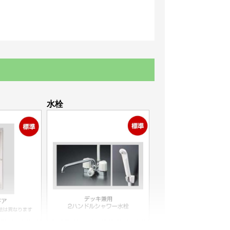
水栓
室サイズによ
デッキ兼用2ハンドルシャワー