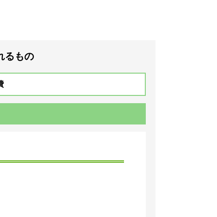
れるもの
費