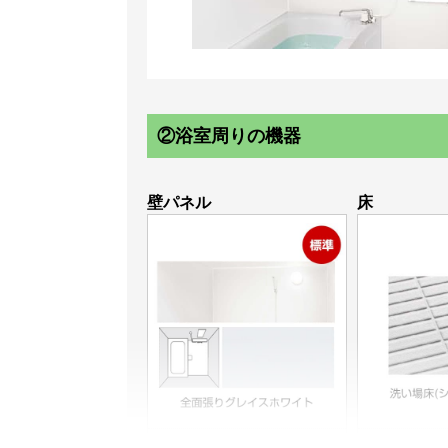
②浴室周りの機器
壁パネル
床
全面張りグレイスホワイト
洗い場床(シャ