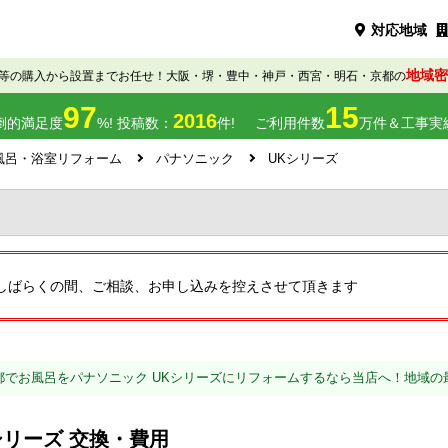
対応地域
地域密
等の購入から設置までお任せ！大阪・堺・豊中・神戸・西宮・明石・京都の
97
15
2016
倒的満足度
%! 投稿数：
件!
ご利用件数
万件＆工事実
風呂・浴室リフォーム
パナソニック
UKシリーズ
しばらくの間、ご相談、お申し込みを控えさせて頂きます
都でお風呂をパナソニック UKシリーズにリフォームするなら当店へ！地域の
シリーズ 交換・費用