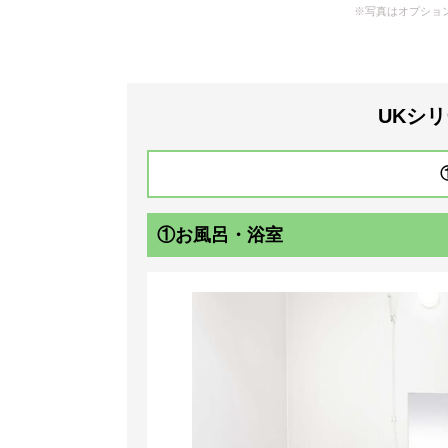
UKシ
①お風呂・浴室