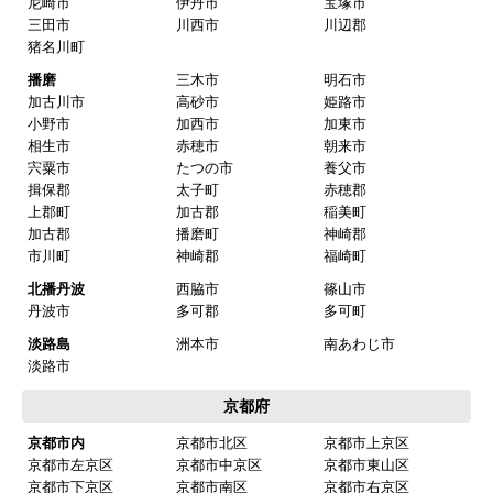
尼崎市
伊丹市
宝塚市
三田市
川西市
川辺郡
猪名川町
播磨
三木市
明石市
加古川市
高砂市
姫路市
小野市
加西市
加東市
相生市
赤穂市
朝来市
宍粟市
たつの市
養父市
揖保郡
太子町
赤穂郡
上郡町
加古郡
稲美町
加古郡
播磨町
神崎郡
市川町
神崎郡
福崎町
北播丹波
西脇市
篠山市
丹波市
多可郡
多可町
淡路島
洲本市
南あわじ市
淡路市
京都府
京都市内
京都市北区
京都市上京区
京都市左京区
京都市中京区
京都市東山区
京都市下京区
京都市南区
京都市右京区