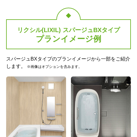
リクシル(LIXIL) スパージュBXタイプ
プランイメージ例
ハイレスト浴槽 グランザ
プッシュワンウェイ排水栓
[パールホワイト/AG01] ※
[メタル調]
スパージュBXタイプのプランイメージから一部をご紹介
サイズによって形状が異な
します。
ります
※画像はオプションを含みます。
標準仕様モデル
標準仕様モデル
サーモバスS
エプロン