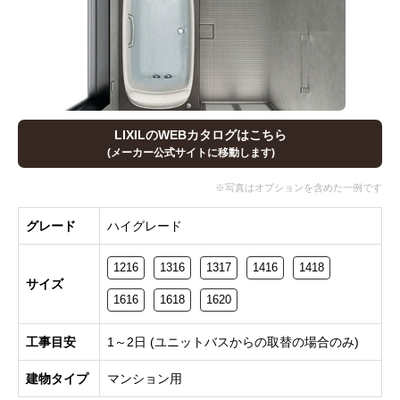
LIXILのWEBカタログはこちら
(メーカー公式サイトに移動します)
グレード
ハイグレード
1216
1316
1317
1416
1418
サイズ
1616
1618
1620
工事目安
1～2日 (ユニットバスからの取替の場合のみ)
建物タイプ
マンション用