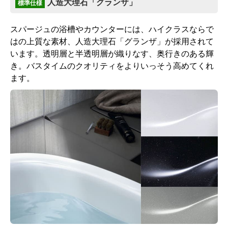
人造大理石「グランザ」
標準仕様
スパージュの浴槽やカウンターには、ハイクラスならで
ネオスライス照明(LED)1灯
タテ長ミラー(3080)
はの上質な素材、人造大理石「グランザ」が採用されて
います。透明層と半透明層が織りなす、奥行きのある輝
標準仕様モデル
標準仕様モデル
き。バスタイムのクオリティをよりいっそう高めてくれ
ます。
収納棚
タオル掛
収納棚180W[クリア](2段)
タオル掛
標準仕様モデル
標準仕様モデル