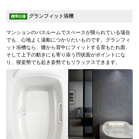
グランフィット浴槽
標準仕様
お客様のご要望に応じた機器のグレードアップも可能
です！詳しくはこちら
マンションのバスルームでスペースが限られている場合
でも、心地よく湯船につかりたいものです。グランフィ
ット浴槽なら、腰から背中にフィットする背もたれ面、
そして上下の動きにも寄り添う凹状面がポイントにな
り、寝姿勢でも起き姿勢でもリラックスできます。