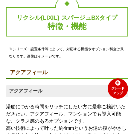
標準仕様モデル
標準仕様モデル
リクシル(LIXIL) スパージュBXタイプ
特徴・機能
水栓
シャワーヘッド
※シリーズ・設置条件等によって、対応する機能やオプション料金は異
なります。画像はイメージです。
アクアフィール
グレード
壁付サーモ水栓(GB2)
エコアクアシャワー(メタ
アクアフィール
アップ
ル調ホワイト)
湯船につかる時間をリッチにしたい方に是非ご検討いた
標準仕様モデル
標準仕様モデル
だきたい、アクアフィール。マンションでも導入可能
な、クラス感のあるオプションです。
スライドバー
カウンター
高い技術によって叶った約4mmというお湯の膜がやさし