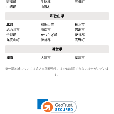
斑鳩町
生駒郡
三郷町
山辺郡
山添村
和歌山県
北部
和歌山市
橋本市
紀の川市
海南市
岩出市
伊都郡
かつらぎ町
伊都郡
九度山町
伊都郡
高野町
滋賀県
湖南
大津市
草津市
※一部地域については遠方出張費発生、または対応できない場合がございま
す。