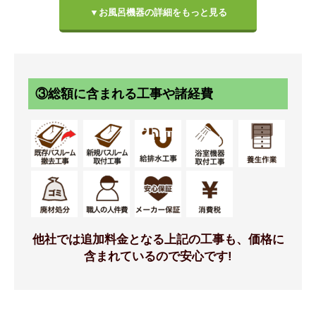
②浴室周りの機器
▼お風呂機器の詳細をもっと見る
床
壁パネル
③総額に含まれる工事や諸経費
キレイサーモフロア 単色
Lパネル全面張り(つや消し)
[ホワイト/N86]
[LE701/EBホワイト]
他社では追加料金となる上記の工事も、価格に
標準仕様モデル
標準仕様モデル
含まれているので安心です!
浴槽
浴槽排水栓