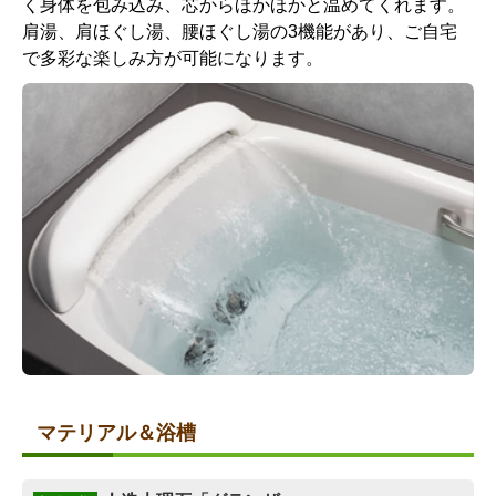
く身体を包み込み、芯からほかほかと温めてくれます。
肩湯、肩ほぐし湯、腰ほぐし湯の3機能があり、ご自宅
で多彩な楽しみ方が可能になります。
ドレッサーカウンター 天
角度調節式シャワーフック
板:グランザ[パールホワイ
[メタル調](2個)
ト/AG01] 前板:[ホワイ
ト/N86]
標準仕様モデル
標準仕様モデル
照明
ミラー
マテリアル＆浴槽