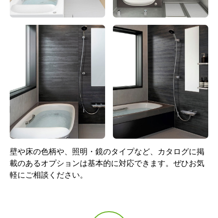
サーモバスS あり(保温組
ホワイト
フタ付)(3点式組フタフック
[メタル調]付)
標準仕様モデル
標準仕様モデル
換気設備
ドア
壁や床の色柄や、照明・鏡のタイプなど、カタログに掲
載のあるオプションは基本的に対応できます。ぜひお気
軽にご相談ください。
天井換気扇［UF-27A］
折り戸[11mm段差]
(800W×2000H)[Sホワイ
ト/WM]