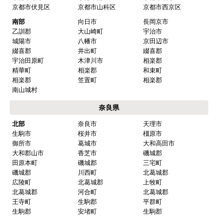
京都市伏見区
京都市山科区
京都市西京区
南部
向日市
長岡京市
乙訓郡
大山崎町
宇治市
城陽市
八幡市
京田辺市
綴喜郡
井出町
綴喜郡
宇治田原町
木津川市
相楽郡
精華町
相楽郡
和束町
相楽郡
笠置町
相楽郡
南山城村
奈良県
北部
奈良市
天理市
生駒市
桜井市
橿原市
御所市
葛城市
大和高田市
大和郡山市
香芝市
磯城郡
田原本町
磯城郡
三宅町
磯城郡
川西町
北葛城郡
広陵町
北葛城郡
上牧町
北葛城郡
河合町
北葛城郡
王寺町
生駒郡
平群町
生駒郡
安堵町
生駒郡