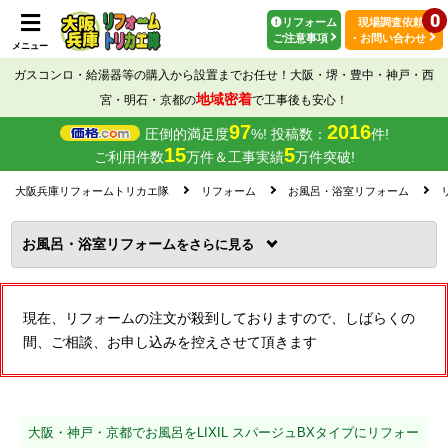
0
リフォーム
現場調査依頼
ご注意事項
・お問い合わせ
メニュー
ガスコンロ・給湯器等の購入から設置までお任せ！大阪・堺・豊中・神戸・西
地域密着
宮・明石・京都の
で工事後も安心！
97
2016
圧倒的満足度
%! 投稿数：
件!
15
5
ご利用件数
万件＆工事実績
万件突破!
大阪兵庫リフォームトリカエ隊
リフォーム
お風呂・浴室リフォーム
リ
お風呂・浴室リフォーム
を
現在、リフォームの注文が殺到しておりますので、しばらくの
間、ご相談、お申し込みを控えさせて頂きます
大阪・神戸・京都でお風呂をLIXIL スパージュBXタイプにリフォー