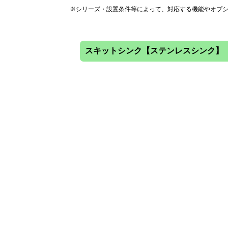
※シリーズ・設置条件等によって、対応する機能やオプ
スキットシンク【ステンレスシンク】
ナイアガラフロー方式はシンク奥の段
計で、シンク内のゴミを効率的に集め