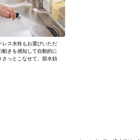
交換することができ、従来
た。
「らくパッと収納」は、て
を実現しました。ポケッ