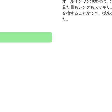
き出すことができ、もちろ
しまうことができます。
リクシル
システムキッチン商品一
を選ぶだけで、無料でかんたんに費用シミュレーションをお試
場合は、さらにスタッフによる無料お見積もりもご依頼可能で
たん見積もりをお試しください！