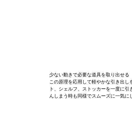
シエラS
リクシル
奥行60cm/65cm
開き扉/引出し
シ
デザイン性と機能性を両立させたコストパ
ーマンスに優れた人気のキッチン
商品・材料費+工事費+諸経費