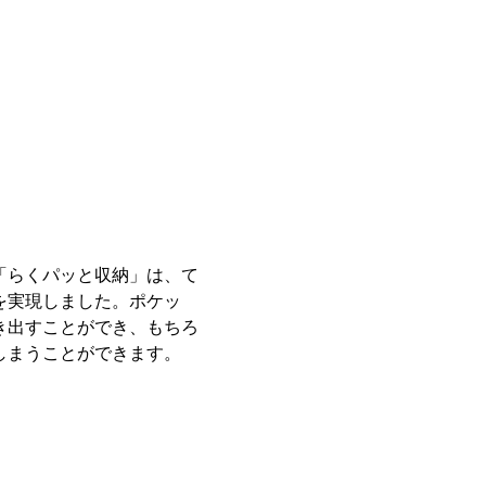
当店
最安
ノクト
リクシル
リク
ンプル
奥行60cm/65cm
引出し
スタンダード
フォ
調理中の負荷や心理を分析し、解決するための
セラ
最新技術の数々を搭載した新型キッチン
詰め
商品・材料費+工事費+諸経費コミコミ
コミコミ
RF-KT-NCT-