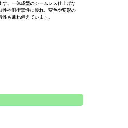
ます。一体成型のシームレス仕上げな
熱性や耐衝撃性に優れ、変色や変形の
特性も兼ね備えています。
浄水カートリッジを内蔵しているので
。カートリッジはコンパクトで手軽に