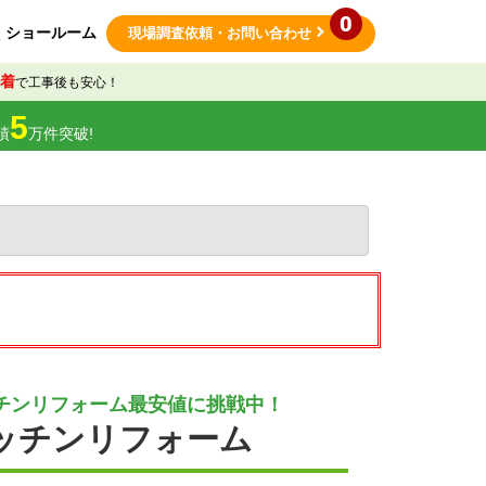
0
ショールーム
現場調査依頼
・お問い合わせ
着
で工事後も安心！
5
績
万件突破!
チンリフォーム最安値に挑戦中！
ッチンリフォーム