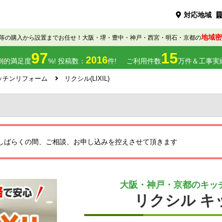
対応地域
地域密
等の購入から設置までお任せ！大阪・堺・豊中・神戸・西宮・明石・京都の
97
15
2016
倒的満足度
%! 投稿数：
件!
ご利用件数
万件＆工事実
ッチンリフォーム
リクシル(LIXIL)
しばらくの間、ご相談、お申し込みを控えさせて頂きます
大阪・神戸・京都のキッ
リクシル キ