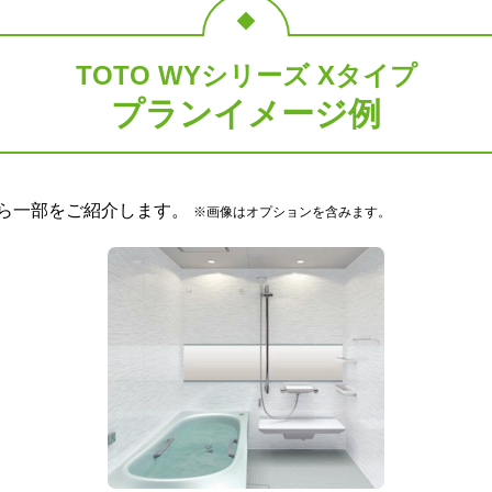
仕様モデル
標準仕様モデル
標準仕様モ
TOTO WYシリーズ Xタイプ
収納棚
タオル掛け
プランイメージ例
から一部をご紹介します。
※画像はオプションを含みます。
ク鏡 フレーム付
セパレート収納棚 W270 側面
タオル掛[ホワイト
98×H1025）
2段<ホワイト>
仕様モデル
標準仕様モデル
標準仕様モ