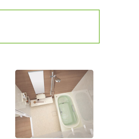
デル
標準仕様モデル
]
デル