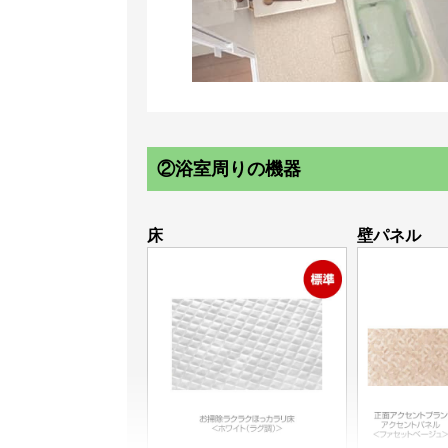
②浴室周りの機器
床
壁パネル