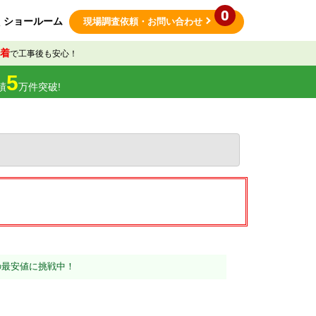
0
ショールーム
現場調査依頼
・お問い合わせ
着
で工事後も安心！
5
績
万件突破!
の最安値に挑戦中！