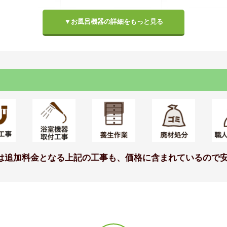
トプラン アクセ
FRPバス ゆるリラ浴槽 ※浴室
ホワイト
▼お風呂機器の詳細をもっと見る
ファセットベージ
サイズにより浴槽・形状は異
ル[ミネラホワイ
なります。
仕様モデル
標準仕様モデル
標準仕様モ
シャワー
スライドバー
は追加料金となる上記の工事も、価格に含まれているので安
(棚W300)
コンフォートウェーブシャワ
コンフォートシャ
ー(メタル調)
すり兼用)