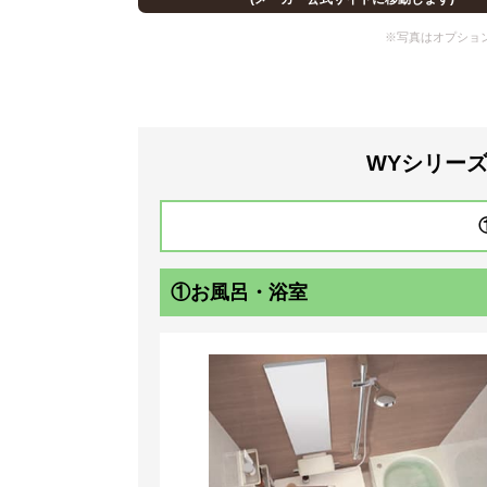
WYシリーズ
①お風呂・浴室