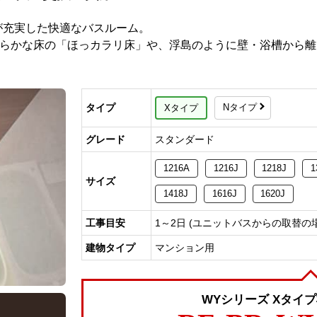
が充実した快適なバスルーム。
らかな床の「ほっカラリ床」や、浮島のように壁・浴槽から離
Nタイプ
タイプ
Xタイプ
グレード
スタンダード
1216A
1216J
1218J
1
サイズ
1418J
1616J
1620J
工事目安
1～2日 (ユニットバスからの取替の
建物タイプ
マンション用
WYシリーズ Xタイ