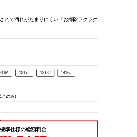
されて汚れがたまりにくい「お掃除ラクラク
316A
1317J
1318J
1416J
場合のみ)
プ標準仕様の総額料金