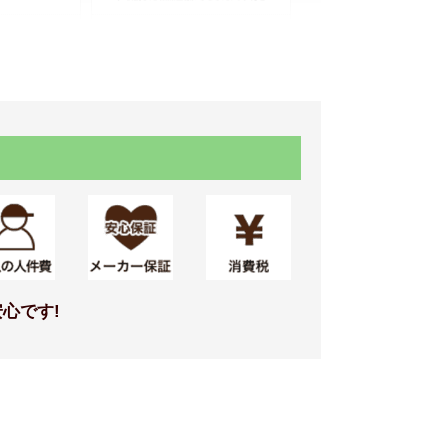
魔法びん浴槽 ラクかるふろふ
た（2枚割ふた・断熱仕様）/ふ
ろふたフック付き
デル
標準仕様モデル
カウンター
心です!
ワーバー(手
お掃除ラクラクカウンター単
色(天板奥行き260) ホワイト