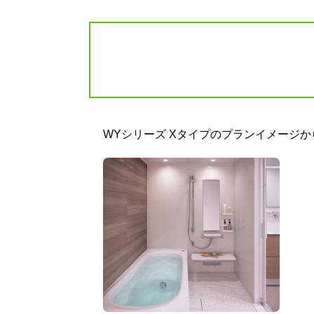
標準仕様モデル
標準
照明
ミラー
WYシリーズ Xタイプのプランイメージ
シーリング照明（LEDランプ）
お掃除ラクラ
<電球色> 1灯
縦長ミラー（W2
標準仕様モデル
標準