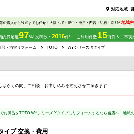
対応地域
地域密
等の購入から設置までお任せ！大阪・堺・豊中・神戸・西宮・明石・京都の
97
15
2016
倒的満足度
%! 投稿数：
件!
ご利用件数
万件＆工事実
風呂・浴室リフォーム
TOTO
WYシリーズ Xタイプ
しばらくの間、ご相談、お申し込みを控えさせて頂きます
でお風呂をTOTO WYシリーズ Xタイプにリフォームするなら当店へ！地域
Xタイプ 交換・費用