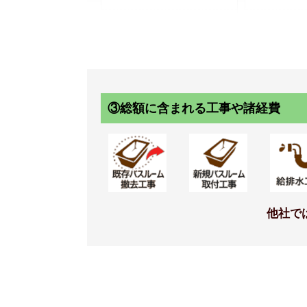
お掃除ラクラクほっカラリ床
正面アクセン
[ホワイト（ラグ調）]
ントパネル[
ュ]+周辺パネ
ト]
標準仕様モデル
標準
③総額に含まれる工事や諸経費
ドア
水栓
他社で
スッキリドア 折戸（W800）ホ
スッキリ棚水栓
ワイト