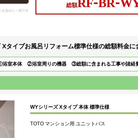
RF-BR-W
総額
 Xタイプ
お風呂リフォーム
標準仕様の総額料金に
①浴室本体 ②浴室周りの機器 ③総額に含まれる工事や諸経
WYシリーズ Xタイプ 本体 標準仕様
TOTO マンション用 ユニットバス