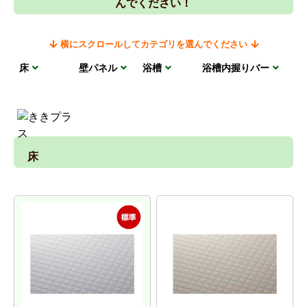
んでください！
横にスクロールしてカテゴリを選んでください
床
壁パネル
浴槽
浴槽内握りバー
サ
床