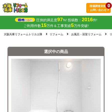
0
現場調査依頼
・お問い合わせ
97
2016
圧倒的満足度
%! 投稿数：
件!
15
5
ご利用件数
万件＆工事実績
万件突破!
大阪兵庫リフォームトリカエ隊
リフォーム
お風呂・浴室リフォーム
リ
選択中の商品