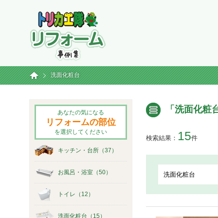
トリカエ隊リフォーム事例集
ホーム
洗面化粧台
「洗面化粧
あなたの気になる
リフォームの部位
を選択してください
15
検索結果：
件
キッチン・台所（37）
お風呂・浴室（50）
トイレ（12）
洗面化粧台（15）