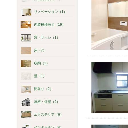
リノベーション（1）
内装模様替え（19）
窓・サッシ（1）
床（7）
収納（2）
壁（1）
間取り（2）
屋根・外壁（2）
エクステリア（6）
インターホン（4）