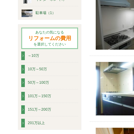
駐車場（1）
あなたの気になる
リフォームの費用
を選択してください
～10万
10万～50万
50万～100万
101万～150万
151万～200万
201万以上