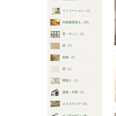
リノベーション（1）
内装模様替え（19）
窓・サッシ（1）
床（7）
収納（2）
壁（1）
間取り（2）
屋根・外壁（2）
エクステリア（6）
インターホン（4）