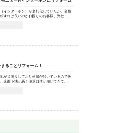
らモニター付インターホンにリフォーム
（インターホン）が老朽化していたが、交換
頼すれば良いのかお困りのお客様。弊社…
をまるごとリフォーム！
地が音鳴りしており便器が傾いているので改
、床面下地が悪く便器自体が傾いてきて…