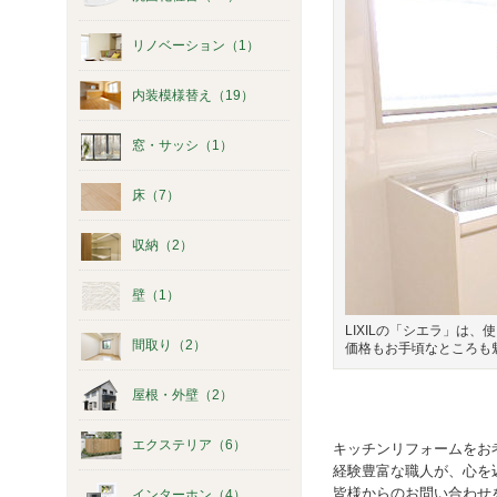
リノベーション（1）
内装模様替え（19）
窓・サッシ（1）
床（7）
収納（2）
壁（1）
LIXILの「シエラ」は
間取り（2）
価格もお手頃なところも
屋根・外壁（2）
エクステリア（6）
キッチンリフォームをお
経験豊富な職人が、心を
皆様からのお問い合わせ
インターホン（4）