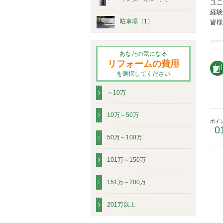
ユニ
経験
駐車場（1）
皆様
あなたの気になる
リフォームの費用
を選択してください
～10万
10万～50万
ポイ
0
50万～100万
101万～150万
151万～200万
201万以上