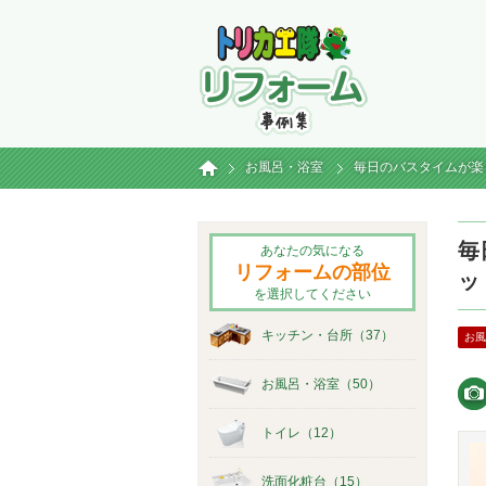
トリカエ隊リフォ
ホーム
お風呂・浴室
毎日のバスタイムが楽
毎
あなたの気になる
リフォームの部位
ッ
を選択してください
キッチン・台所（37）
お風
お風呂・浴室（50）
トイレ（12）
洗面化粧台（15）