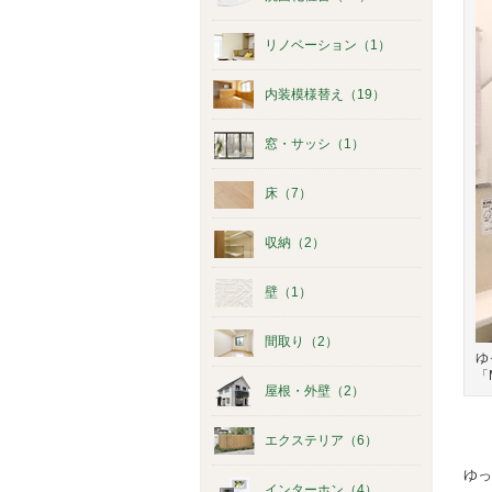
リノベーション（1）
内装模様替え（19）
窓・サッシ（1）
床（7）
収納（2）
壁（1）
間取り（2）
ゆ
「
屋根・外壁（2）
エクステリア（6）
ゆっ
インターホン（4）