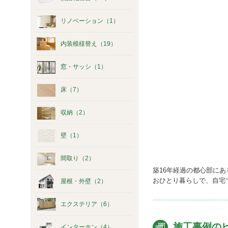
リノベーション（1）
内装模様替え（19）
窓・サッシ（1）
床（7）
収納（2）
壁（1）
間取り（2）
築16年経過の都心部に
おひとり暮らしで、自宅
屋根・外壁（2）
エクステリア（6）
施工事例の
インターホン（4）